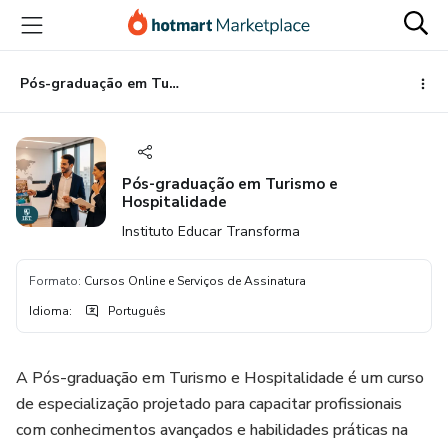
Ir
Ir
Ir
para
para
para
o
o
o
conteúdo
pagamento
rodapé
Pós-graduação em Turismo e Hospitalidade
principal
Pós-graduação em Turismo e
Hospitalidade
Instituto Educar Transforma
Formato
:
Cursos Online e Serviços de Assinatura
Idioma
:
Português
A Pós-graduação em Turismo e Hospitalidade é um curso
de especialização projetado para capacitar profissionais
com conhecimentos avançados e habilidades práticas na