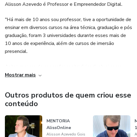
Alisson Azevedo é Professor e Empreendedor Digital.
"Há mais de 10 anos sou professor, tive a oportunidade de
ensinar em diversos cursos na área técnica, graduação e pós
graduação, foram 3 universidades durante esses mais de
10 anos de experiência, além de cursos de imersão
presencial.
Antes mesmo de ser professor tradicional, atuei como
enfermeiro na área hospitalar, em seguida como
Mostrar mais
profissional liberal sendo dono da minha própria clínica de
laserterapia, essa experiência como empreendedor me
Outros produtos de quem criou esse
levou para o mundo da internet, direcionado para o
conteúdo
marketing digital, inicialmente pela necessidade de fazer
propaganda da minha clínica de laserterapia e em seguida
MENTORIA
pela paixão de ser professor, sendo que dessa vez,
AlissOnline
atuando como professor digital.
Alisson Azevedo Gois
A