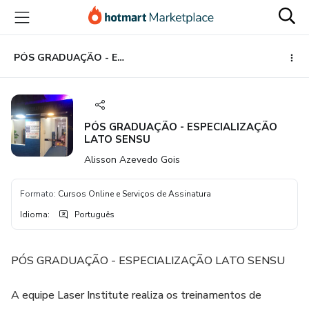
Ir
Ir
Ir
para
para
para
o
o
o
conteúdo
pagamento
rodapé
PÓS GRADUAÇÃO - ESPECIALIZAÇÃO LATO SENSU
principal
PÓS GRADUAÇÃO - ESPECIALIZAÇÃO
LATO SENSU
Alisson Azevedo Gois
Formato
:
Cursos Online e Serviços de Assinatura
Idioma
:
Português
PÓS GRADUAÇÃO - ESPECIALIZAÇÃO LATO SENSU
A equipe Laser Institute realiza os treinamentos de