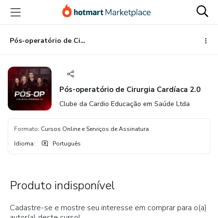
Ir
Ir
Ir
para
para
para
o
o
o
conteúdo
pagamento
rodapé
Pós-operatório de Cirurgia Cardíaca 2.0
principal
Pós-operatório de Cirurgia Cardíaca 2.0
Clube da Cardio Educação em Saúde Ltda
Formato
:
Cursos Online e Serviços de Assinatura
Idioma
:
Português
Produto indisponível
Cadastre-se e mostre seu interesse em comprar para o(a)
autor(a) deste curso!