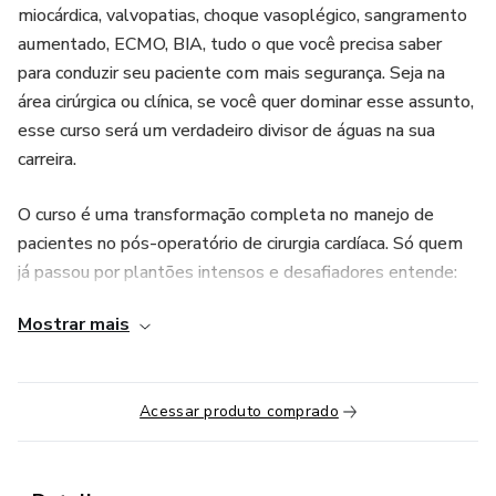
miocárdica, valvopatias, choque vasoplégico, sangramento
aumentado, ECMO, BIA, tudo o que você precisa saber
para conduzir seu paciente com mais segurança. Seja na
área cirúrgica ou clínica, se você quer dominar esse assunto,
esse curso será um verdadeiro divisor de águas na sua
carreira.
O curso é uma transformação completa no manejo de
pacientes no pós-operatório de cirurgia cardíaca. Só quem
já passou por plantões intensos e desafiadores entende:
não se trata apenas de assistir vídeos ou acessar material
Mostrar mais
didático. Trata-se de um método comprovado que vai
transformar a forma como você conduz o cuidado ao
paciente no pós-operatório. O Curso de Pós-operatório de
Acessar produto comprado
Cirurgia Cardíaca 2.0 oferece: método exclusivo do Clube
da Cardio (IPOC); slides das aulas; artigos científicos
selecionados; acesso à comunidade VIP, ambiente seguro