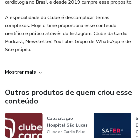
cardiologia no Brasil e desde 2019 cumpre esse propósito.
A especialidade do Clube é descomplicar temas
complexos. Hoje o time proporciona esse conteúdo
científico e prático através do Instagram, Clube da Cardio
Podcast, Newsletter, YouTube, Grupo de WhatsApp e de
Site próprio.
As bases que estruturam o Clube nesse trabalho intenso
Mostrar mais
são sólidas: siga seu propósito e a certeza do caminho
certo estará sempre com você; sozinho você até pode
chegar em algum lugar, mas acompanhado você vai muito
Outros produtos de quem criou esse
mais longe; foco e determinação são duas palavras que
conteúdo
geram uma combinação extraordinária de resultados;
inovação e criatividade são os combustíveis do Clube da
Capacitação
S
Cardio.
Hospital São Lucas
E
C
Clube da Cardio Educação em Saúde Ltda
“Trabalhar duro por algo que não nos importa chama-se