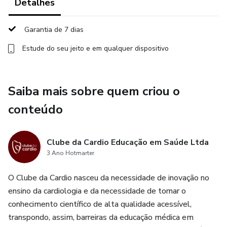
Detalhes
para discussão de casos; livro digital com 190 páginas e
bulário. São 20 horas de curso em 44 aulas didáticas. Siga
o mapa do Clube e conduza todo paciente no pós-
Garantia de 7 dias
operatório de qualquer cirurgia cardíaca.
Estude do seu jeito e em qualquer dispositivo
Saiba mais sobre quem criou o
conteúdo
Clube da Cardio Educação em Saúde Ltda
3 Ano Hotmarter
O Clube da Cardio nasceu da necessidade de inovação no
ensino da cardiologia e da necessidade de tornar o
conhecimento científico de alta qualidade acessível,
transpondo, assim, barreiras da educação médica em