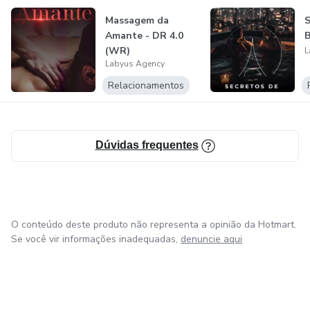
Massagem da
S
Amante - DR 4.0
(WR)
L
Labyus Agency
Relacionamentos
Dúvidas frequentes
O conteúdo deste produto não representa a opinião da Hotmart.
Se você vir informações inadequadas,
denuncie aqui