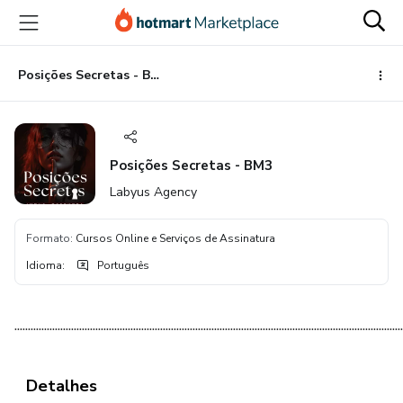
Ir
Ir
Ir
para
para
para
o
o
o
conteúdo
pagamento
rodapé
Posições Secretas - BM3
principal
Posições Secretas - BM3
Labyus Agency
Formato
:
Cursos Online e Serviços de Assinatura
Idioma
:
Português
................................................................................................................................................
Detalhes