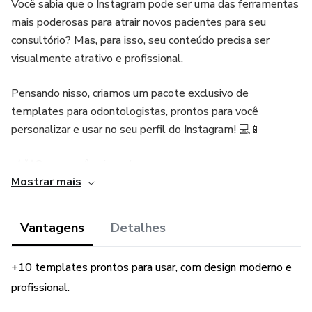
Você sabia que o Instagram pode ser uma das ferramentas
mais poderosas para atrair novos pacientes para seu
consultório? Mas, para isso, seu conteúdo precisa ser
visualmente atrativo e profissional.
Pensando nisso, criamos um pacote exclusivo de
templates para odontologistas, prontos para você
personalizar e usar no seu perfil do Instagram! 💻📱
✅ **O que você vai receber:
Mostrar mais
- +10 templates prontos para usar, com design moderno e
profissional.
Vantagens
Detalhes
- Espaços personalizados para seus serviços e dicas de
+10 templates prontos para usar, com design moderno e
saúde bucal.
profissional.
- Facilidade de personalização para que você se destaque