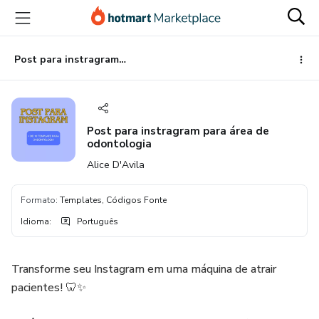
Ir
Ir
Ir
para
para
para
o
o
o
conteúdo
pagamento
rodapé
Post para instragram para área de odontologia
principal
Post para instragram para área de
odontologia
Alice D'Avila
Formato
:
Templates, Códigos Fonte
Idioma
:
Português
Transforme seu Instagram em uma máquina de atrair
pacientes! 🦷✨