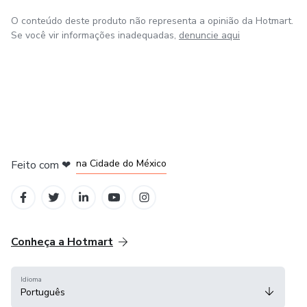
faça a diferença no seu marketing digital agora mesmo!
O conteúdo deste produto não representa a opinião da Hotmart.
Se você vir informações inadequadas,
denuncie aqui
Clique aqui e garanta já o seu pacote de templates! 🔥
em Bogotá
em Amsterdam
em Madrid
na Cidade do México
Feito com
❤
em Belo Horizonte
Conheça a Hotmart
Idioma
Português