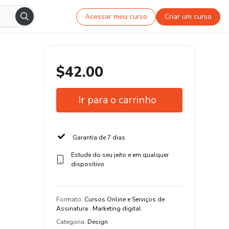
Acessar meu curso
Criar um curso
$42.00
Ir para o carrinho
Garantia de 7 dias
Estude do seu jeito e em qualquer
dispositivo
Formato
:
Cursos Online e Serviços de
Assinatura . Marketing digital
Categoria
:
Design