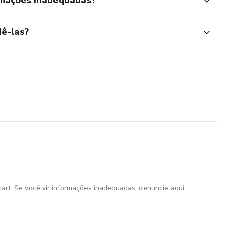
rmações inadequadas?
ê-las?
art. Se você vir informações inadequadas,
denuncie aqui