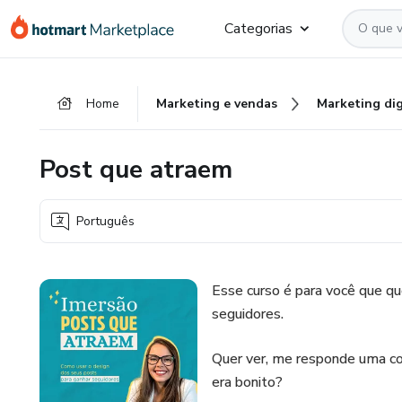
Ir
Ir
Ir
Categorias
para
para
para
o
o
o
conteúdo
pagamento
rodapé
Home
Marketing e vendas
Marketing dig
principal
Post que atraem
Português
Esse curso é para você que qu
seguidores.
Quer ver, me responde uma coi
era bonito?