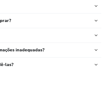
mprar?
rmações inadequadas?
ê-las?