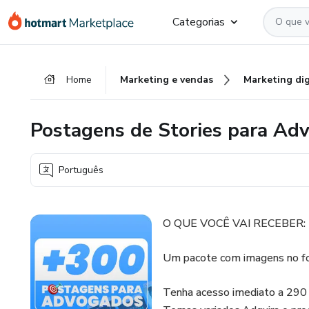
Ir
Ir
Ir
Categorias
para
para
para
o
o
o
conteúdo
pagamento
rodapé
Home
Marketing e vendas
Marketing dig
principal
Postagens de Stories para Ad
Português
O QUE VOCÊ VAI RECEBER:
Um pacote com imagens no fo
Tenha acesso imediato a 290