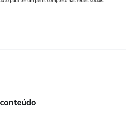
uto para ter um perfil completo nas redes sociais.
 conteúdo