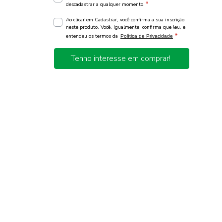
*
descadastrar a qualquer momento.
Ao clicar em Cadastrar, você confirma a sua inscrição
neste produto. Você, igualmente, confirma que leu, e
*
entendeu os termos da
Política de Privacidade
Tenho interesse em comprar!