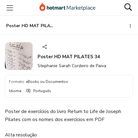
Ir
Ir
Ir
para
para
para
o
o
o
conteúdo
pagamento
rodapé
Poster HD MAT PILATES 34
principal
Poster HD MAT PILATES 34
Stephanie Sarah Cordeiro de Paiva
Formato
:
eBooks ou Documentos
Idioma
:
Português
Poster de exercícios do livro Return to Life de Joseph
Pilates com os nomes dos exercícios em PDF
Alta resolução