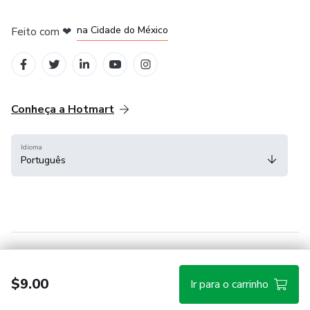
em Bogotá
em Amsterdam
em Madrid
na Cidade do México
Feito com
❤
em Belo Horizonte
Conheça a Hotmart
Idioma
Português
Central de ajuda
Termos
Privacidade
Cookies
$9.00
Ir para o carrinho
Hotmart — 2011-2026 © Todos os direitos reservados.