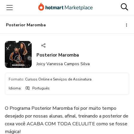
Ir
Ir
Ir
para
para
para
o
o
o
conteúdo
pagamento
rodapé
Posterior Maromba
principal
Posterior Maromba
Joicy Vanessa Campos Silva
Formato
:
Cursos Online e Serviços de Assinatura
Idioma
:
Português
O Programa Posterior Maromba foi por muito tempo
desejado por nossas alunas, afinal, treinando a posterior de
coxa você ACABA COM TODA CELULITE como se fosse
mágica!