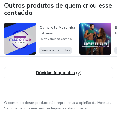
Outros produtos de quem criou esse
🏋🏻‍♀️Especialista de Treinos em Casa
conteúdo
💃🏻Ajudo mulheres a emagrecerem ou ganhar massa
muscular
Camarote Maromba
B
Fitness
Joicy Vanessa Campos Silva
💪🏻Treine personalizado comigo!
Saúde e Esportes
Dúvidas frequentes
O conteúdo deste produto não representa a opinião da Hotmart.
Se você vir informações inadequadas,
denuncie aqui