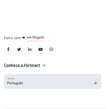
em Amsterdam
em Madrid
em Bogotá
Feito com
❤
em Belo Horizonte
na Cidade do México
Conheça a Hotmart
Idioma
Português