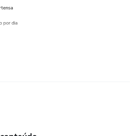
ertensa
 por dia
ipertensão
ia na pressão arterial