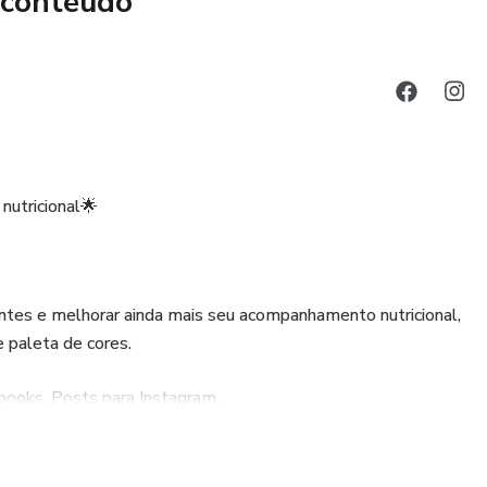
 conteúdo
nutricional🌟
entes e melhorar ainda mais seu acompanhamento nutricional,
 paleta de cores.
oks, Posts para Instagram.
cesso!