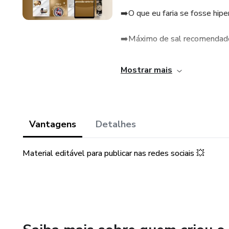
➡️O que eu faria se fosse hip
➡️Máximo de sal recomendado
➡️Café e sua relação com a H
Mostrar mais
➡️Estratégias Nutricionais
➡️Peso corporal e sua influênc
Vantagens
Detalhes
...
Material editável para publicar nas redes sociais 💥
R$12,00 《Editável》✅