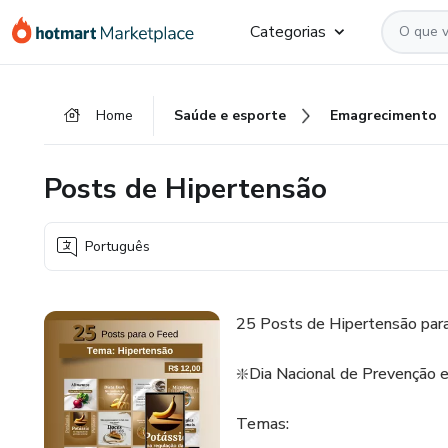
Ir
Ir
Ir
Categorias
para
para
para
o
o
o
conteúdo
pagamento
rodapé
Home
Saúde e esporte
Emagrecimento
principal
Posts de Hipertensão
Português
25 Posts de Hipertensão para 
❇️Dia Nacional de Prevenção e
Temas: