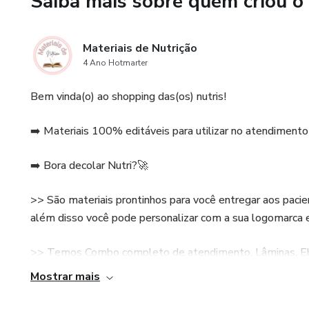
Saiba mais sobre quem criou o
Materiais de Nutrição
4 Ano Hotmarter
Bem vinda(o) ao shopping das(os) nutris!
➡️ Materiais 100% editáveis para utilizar no atendimento 
➡️ Bora decolar Nutri?🚀
>> São materiais prontinhos para você entregar aos paci
além disso você pode personalizar com a sua logomarca e
>> Temos Combo completo de atendimento, Lâminas, Ebo
Mostrar mais
>> Utilize nossos materiais e faça de sua consulta um su