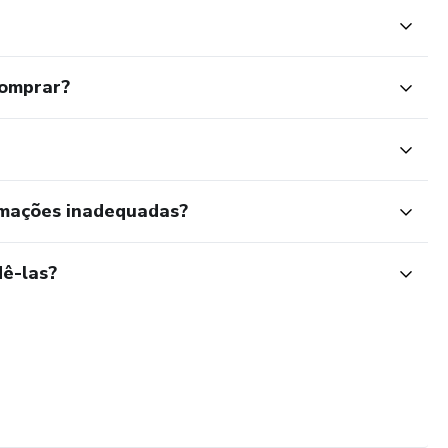
comprar?
rmações inadequadas?
ê-las?