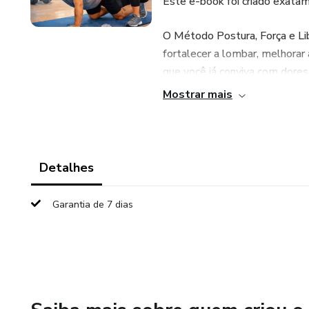
Este e-book foi criado exatam
O Método Postura, Força e Lib
fortalecer a lombar, melhorar
que você já conviva com dore
Mostrar mais
Aqui, você não encontrará trei
Você aprenderá como se movim
respeitando o seu corpo.
Detalhes
Garantia de 7 dias