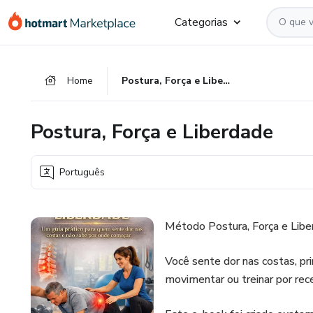
Ir
Ir
Ir
Categorias
para
para
para
o
o
o
conteúdo
pagamento
rodapé
Home
Postura, Força e Liberdade
principal
Postura, Força e Liberdade
Português
Método Postura, Força e Lib
Você sente dor nas costas, p
movimentar ou treinar por rec