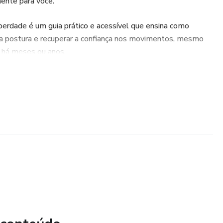
ente para você.
erdade é um guia prático e acessível que ensina como
 a postura e recuperar a confiança nos movimentos, mesmo
s há meses ou anos.
nos aleatórios ou exercícios perigosos.
entar de forma segura, consciente e progressiva,