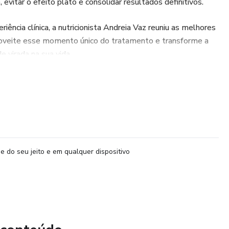
vitar o efeito platô e consolidar resultados definitivos.
ncia clínica, a nutricionista Andreia Vaz reuniu as melhores
roveite esse momento único do tratamento e transforme a
 virada na sua vida.
a aproveitar a saciedade da caneta e preservar massa magra
 para o dia a dia (inclui cafés da manhã, almoços, jantares e
e do seu jeito e em qualquer dispositivo
vançada para evitar carências e otimizar resultados
terais (enjoo, constipação, queda de cabelo, fraqueza)
evem ser acompanhados + valores ideais segundo a nutrição