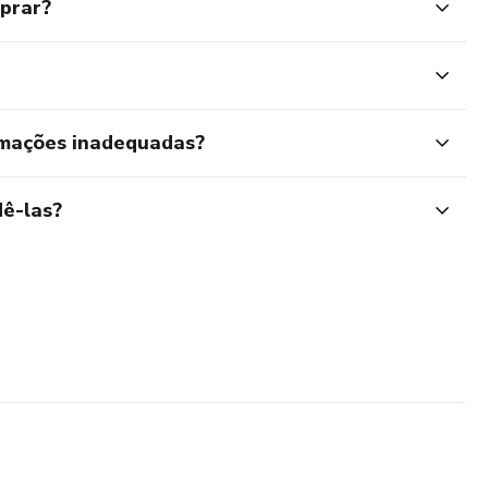
mprar?
rmações inadequadas?
ê-las?