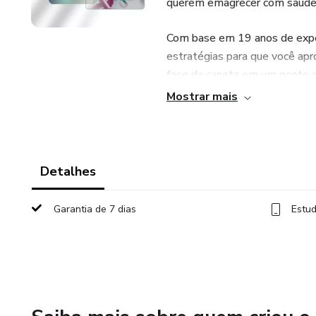
querem emagrecer com saúde, e
Com base em 19 anos de experiê
estratégias para que você ap
fase da caneta em um ponto de
Mostrar mais
💡 O que você vai aprender:
✅ Estratégias alimentares par
Detalhes
✅ Cardápios e receitas práticas
sopas leves)
Garantia de 7 dias
Estud
✅ Suplementação essencial e a
✅ Como lidar com efeitos cola
✅ Exames laboratoriais que d