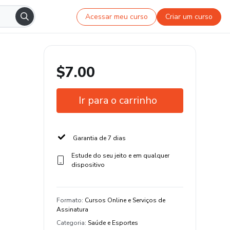
Acessar meu curso
Criar um curso
$7.00
Ir para o carrinho
Garantia de 7 dias
Estude do seu jeito e em qualquer
dispositivo
Formato
:
Cursos Online e Serviços de
Assinatura
Categoria
:
Saúde e Esportes