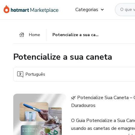
Ir
Ir
Ir
Categorias
para
para
para
o
o
o
conteúdo
pagamento
rodapé
Home
Potencialize a sua caneta
principal
Potencialize a sua caneta
Português
🌿 Potencialize Sua Caneta –
Duradouros
O Guia Potencialize a Sua Can
usando as canetas de emagre