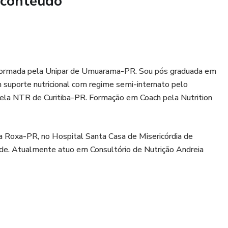
 conteúdo
 anti-inflamatórios para aliviar sintomas
hamento: planilha de peso, diário de hábitos e fotos
6. Formada pela Unipar de Umuarama-PR. Sou pós graduada em
m suporte nutricional com regime semi-internato pelo
la NTR de Curitiba-PR. Formação em Coach pela Nutrition
ra Roxa-PR, no Hospital Santa Casa de Misericórdia de
de. Atualmente atuo em Consultório de Nutrição Andreia