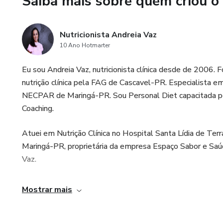
Saiba mais sobre quem criou o
funcional
✅ Guia de chás, suchás e shots
Nutricionista Andreia Vaz
10 Ano Hotmarter
✅ Ferramentas de autoacompan
mensais
Eu sou Andreia Vaz, nutricionista clínica desde de 200
nutrição clínica pela FAG de Cascavel-PR. Especialista e
NECPAR de Maringá-PR. Sou Personal Diet capacitada pe
Coaching.
Atuei em Nutrição Clínica no Hospital Santa Lídia de Ter
Maringá-PR, proprietária da empresa Espaço Sabor e Saú
Vaz.
Mostrar mais