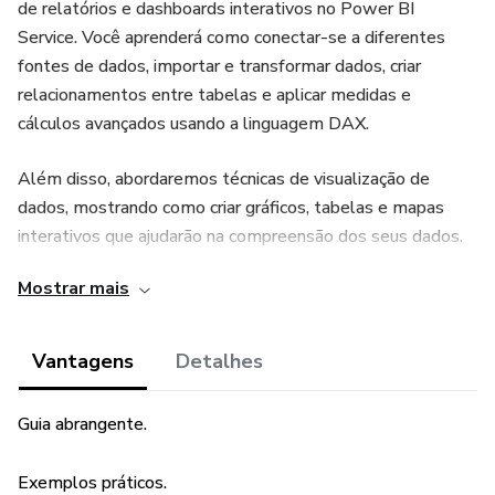
de relatórios e dashboards interativos no Power BI
Service. Você aprenderá como conectar-se a diferentes
fontes de dados, importar e transformar dados, criar
relacionamentos entre tabelas e aplicar medidas e
cálculos avançados usando a linguagem DAX.
Além disso, abordaremos técnicas de visualização de
dados, mostrando como criar gráficos, tabelas e mapas
interativos que ajudarão na compreensão dos seus dados.
Também destacaremos recursos avançados, como drill-
Mostrar mais
through e segmentação de dados, para uma exploração
mais detalhada das informações.
Vantagens
Detalhes
No decorrer do livro, apresentaremos casos de uso reais do
Power BI em diferentes setores e indústrias,
Guia abrangente.
demonstrando como essa ferramenta pode ser aplicada
em cenários específicos. Também forneceremos exemplos
Exemplos práticos.
práticos passo a passo para a criação de relatórios e