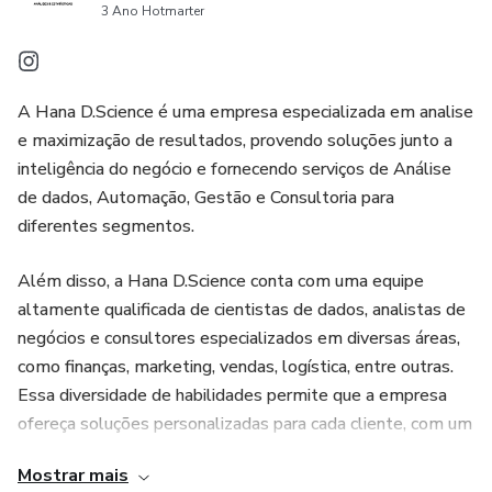
3 Ano Hotmarter
Esperamos que esta obra seja uma fonte valiosa de
conhecimento e inspiração para você aproveitar ao máximo
o Power BI e transformar seus dados em insights
A Hana D.Science é uma empresa especializada em analise
poderosos.
e maximização de resultados, provendo soluções junto a
inteligência do negócio e fornecendo serviços de Análise
Boa leitura e sucesso em sua jornada no mundo da análise
de dados, Automação, Gestão e Consultoria para
de dados!
diferentes segmentos.
Atenciosamente,
Além disso, a Hana D.Science conta com uma equipe
altamente qualificada de cientistas de dados, analistas de
Hana Farias.
negócios e consultores especializados em diversas áreas,
como finanças, marketing, vendas, logística, entre outras.
Essa diversidade de habilidades permite que a empresa
ofereça soluções personalizadas para cada cliente, com um
atendimento ágil e eficiente.
Mostrar mais