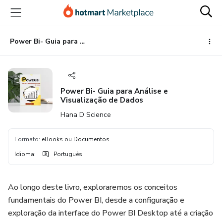
Ir
Ir
Ir
para
para
para
o
o
o
conteúdo
pagamento
rodapé
Power Bi- Guia para Análise e Visualização de Dados
principal
Power Bi- Guia para Análise e
Visualização de Dados
Hana D Science
Formato
:
eBooks ou Documentos
Idioma
:
Português
Ao longo deste livro, exploraremos os conceitos
fundamentais do Power BI, desde a configuração e
exploração da interface do Power BI Desktop até a criação