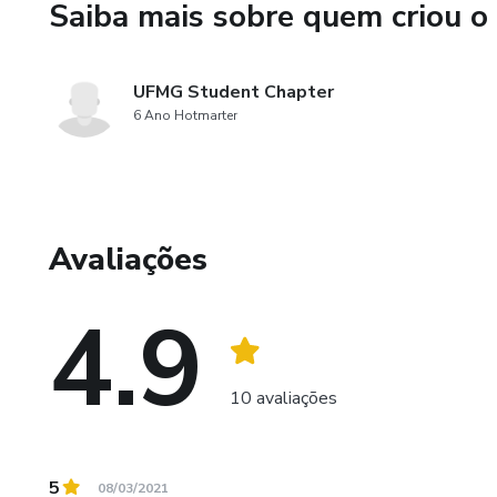
Saiba mais sobre quem criou o
E-mail: ufmgstudentchapter
UFMG Student Chapter
6 Ano Hotmarter
Avaliações
4.9
10 avaliações
5
08/03/2021