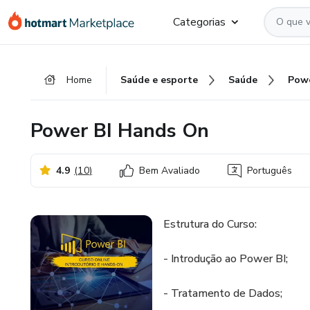
Ir
Ir
Ir
Categorias
para
para
para
o
o
o
conteúdo
pagamento
rodapé
Home
Saúde e esporte
Saúde
Powe
principal
Power BI Hands On
4.9
(
10
)
Bem Avaliado
Português
Estrutura do Curso:
- Introdução ao Power BI;
- Tratamento de Dados;