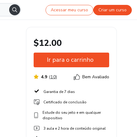
Acessar meu curso
Criar um curso
$12.00
Ir para o carrinho
4.9
(
10
)
Bem Avaliado
Garantia de 7 dias
Certificado de conclusão
Estude do seu jeito e em qualquer
dispositivo
3 aula e 2 hora de conteúdo original