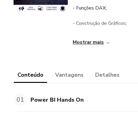
- Funções DAX;
- Construção de Gráficos;
- Interação com os Relatórios
Mostrar mais
- Montagem de Gráficos na Pr
Contatos:
Conteúdo
Vantagens
Detalhes
Felipe Ribeiro - (31) 99165
01
Power BI Hands On
Victor Quintella - (31) 975
Arthur de Moura - (31) 992
Leonardo Filipe - (31) 9982