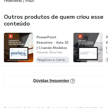
Financeiras | M&A
Outros produtos de quem criou esse
conteúdo
PowerPoint
Executivo - Aula 10
E
| Criando Modelos
|
Eduardo Silva Vian
E
de Organogr...
S
Negócios e Carreira
Dúvidas frequentes