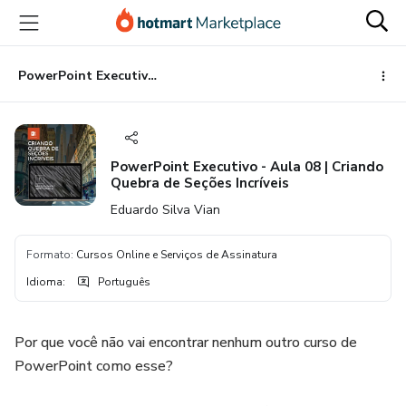
Ir
Ir
Ir
para
para
para
o
o
o
conteúdo
pagamento
rodapé
PowerPoint Executivo - Aula 08 | Criando Quebra de Seções Incríveis
principal
PowerPoint Executivo - Aula 08 | Criando
Quebra de Seções Incríveis
Eduardo Silva Vian
Formato
:
Cursos Online e Serviços de Assinatura
Idioma
:
Português
Por que você não vai encontrar nenhum outro curso de
PowerPoint como esse?