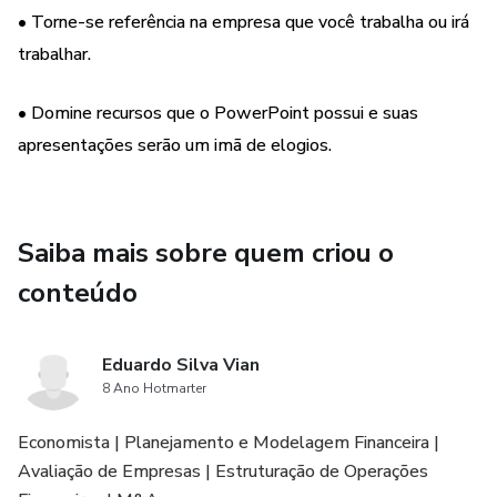
• Torne-se referência na empresa que você trabalha ou irá
Aula baseada em case real;
trabalhar.
Cada ação é explicada passo a passo, possibilitando
aprendizado mesmo que o conhecimento seja básico ou
• Domine recursos que o PowerPoint possui e suas
avançado;
apresentações serão um imã de elogios.
Vai além do design,
Saiba mais sobre quem criou o
Todos os dados utilizados nos gráficos são
disponibilizados em Excel;
conteúdo
Utilização de muitas funcionalidades que o PowerPoint
Eduardo Silva Vian
possuí.
8 Ano Hotmarter
Economista | Planejamento e Modelagem Financeira |
Avaliação de Empresas | Estruturação de Operações