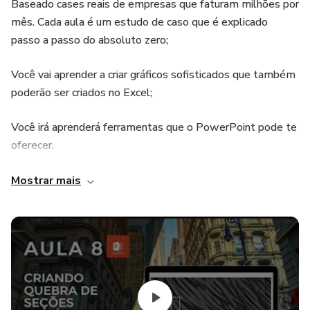
Baseado cases reais de empresas que faturam milhões por
mês. Cada aula é um estudo de caso que é explicado
passo a passo do absoluto zero;
Você vai aprender a criar gráficos sofisticados que também
poderão ser criados no Excel;
Você irá aprenderá ferramentas que o PowerPoint pode te
oferecer.
Pré requisitos:
Mostrar mais
Para realizar esse curso você não precisa ter nenhum
conhecimento prévio do Power Point e a melhor maneira
de aprender é utilizando a ferramenta. Só é necessário ter
acesso a internet e um computador com o software
instalado (preferencialmente a versão 365).