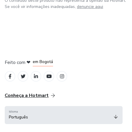
O conteúdo deste produto não representa a opinião da Hotmart.
Se você vir informações inadequadas,
denuncie aqui
em Amsterdam
em Madrid
em Bogotá
Feito com
❤
em Belo Horizonte
na Cidade do México
Conheça a Hotmart
Idioma
Português