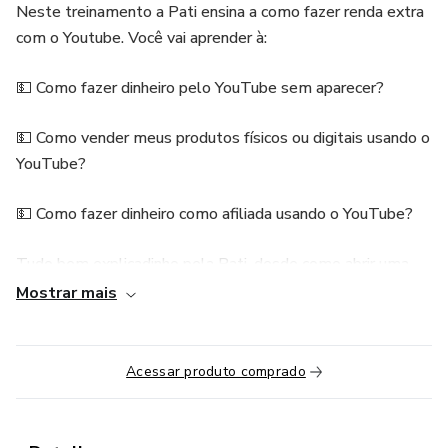
Neste treinamento a Pati ensina a como fazer renda extra
com o Youtube. Você vai aprender à:
💵 Como fazer dinheiro pelo YouTube sem aparecer?
💵 Como vender meus produtos físicos ou digitais usando o
YouTube?
💵 Como fazer dinheiro como afiliada usando o YouTube?
Tudo bem explicadinho pela Pati, desde como abrir uma
conta até como começar a vender no Youtube.
Mostrar mais
O que você receberá?:
Acessar produto comprado
🖥️ 1 ano de acesso a todo esse conteúdo para você ver e
rever as aulas toda vez que quiser e puder.