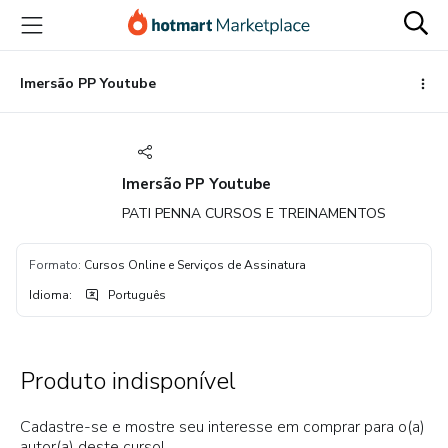
Ir
Ir
Ir
para
para
para
o
o
o
conteúdo
pagamento
rodapé
Imersão PP Youtube
principal
Imersão PP Youtube
PATI PENNA CURSOS E TREINAMENTOS
Formato
:
Cursos Online e Serviços de Assinatura
Idioma
:
Português
Produto indisponível
Cadastre-se e mostre seu interesse em comprar para o(a)
autor(a) deste curso!