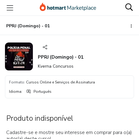
Ir
Ir
Ir
para
para
para
o
o
o
conteúdo
pagamento
rodapé
PPRJ (Domingo) - 01
principal
PPRJ (Domingo) - 01
Kverna Concursos
Formato
:
Cursos Online e Serviços de Assinatura
Idioma
:
Português
Produto indisponível
Cadastre-se e mostre seu interesse em comprar para o(a)
autor(a) deste curso!