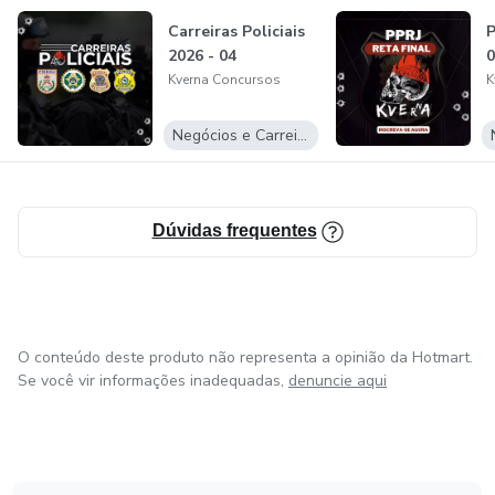
Carreiras Policiais
P
2026 - 04
0
Kverna Concursos
K
Negócios e Carreira
Dúvidas frequentes
O conteúdo deste produto não representa a opinião da Hotmart.
Se você vir informações inadequadas,
denuncie aqui