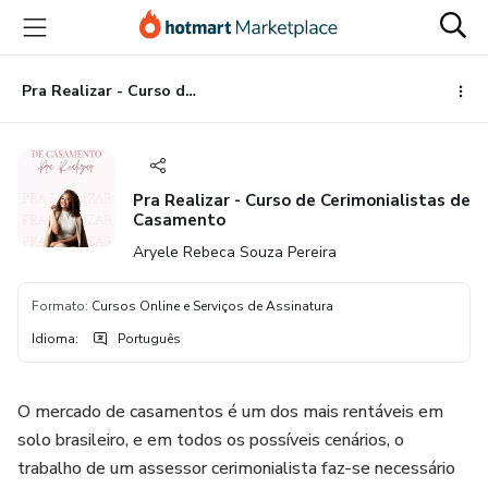
Ir
Ir
Ir
para
para
para
o
o
o
conteúdo
pagamento
rodapé
Pra Realizar - Curso de Cerimonialistas de Casamento
principal
Pra Realizar - Curso de Cerimonialistas de
Casamento
Aryele Rebeca Souza Pereira
Formato
:
Cursos Online e Serviços de Assinatura
Idioma
:
Português
O mercado de casamentos é um dos mais rentáveis em
solo brasileiro, e em todos os possíveis cenários, o
trabalho de um assessor cerimonialista faz-se necessário