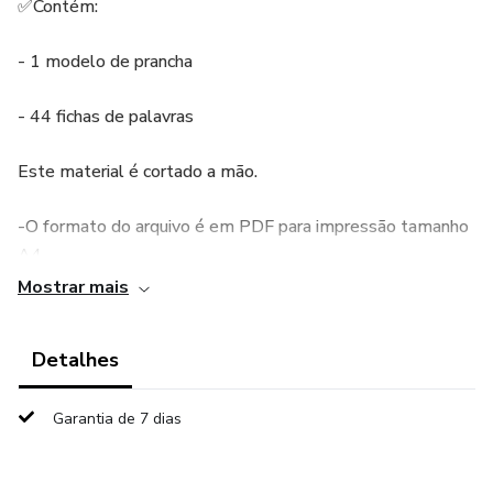
✅Contém:
- 1 modelo de prancha
- 44 fichas de palavras
Este material é cortado a mão.
-O formato do arquivo é em PDF para impressão tamanho
A4.
Mostrar mais
-Os produtos são exclusivamente digitais, por isso não há
envio pelo correio.
Detalhes
Garantia de 7 dias