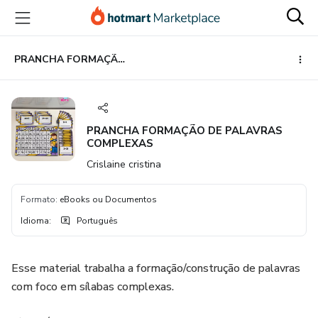
Ir
Ir
Ir
para
para
para
o
o
o
conteúdo
pagamento
rodapé
PRANCHA FORMAÇÃO DE PALAVRAS COMPLEXAS
principal
PRANCHA FORMAÇÃO DE PALAVRAS
COMPLEXAS
Crislaine cristina
Formato
:
eBooks ou Documentos
Idioma
:
Português
Esse material trabalha a formação/construção de palavras
com foco em sílabas complexas.