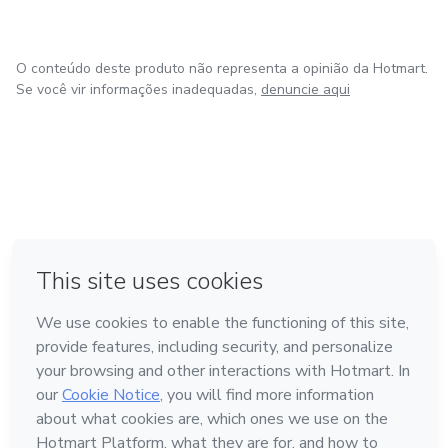
suas práticas pedagógicas.
O conteúdo deste produto não representa a opinião da Hotmart.
Se você vir informações inadequadas,
denuncie aqui
em Bogotá
em Amsterdam
em Madrid
na Cidade do México
Feito com
❤
em Belo Horizonte
Conheça a Hotmart
Idioma