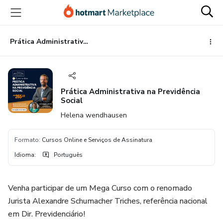
Ir
Ir
Ir
para
para
para
o
o
o
conteúdo
pagamento
rodapé
Prática Administrativa na Previdência Social
principal
Prática Administrativa na Previdência
Social
Helena wendhausen
Formato
:
Cursos Online e Serviços de Assinatura
Idioma
:
Português
Venha participar de um Mega Curso com o renomado
Jurista Alexandre Schumacher Triches, referência nacional
em Dir. Previdenciário!