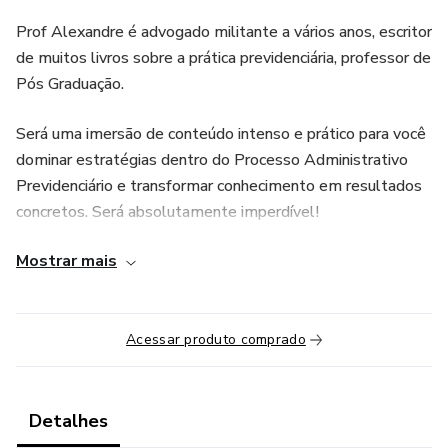
Prof Alexandre é advogado militante a vários anos, escritor
de muitos livros sobre a prática previdenciária, professor de
Pós Graduação.
Será uma imersão de conteúdo intenso e prático para você
dominar estratégias dentro do Processo Administrativo
Previdenciário e transformar conhecimento em resultados
concretos. Será absolutamente imperdível!
Mostrar mais
🎯 Veja o MARAVILHOSO CONTEÚDO
PROGRAMÁTICO
1)✨A importância do Direito Administrativo da Previdência
Acessar produto comprado
Social para atuar com o Direito Previdenciário.
2)✨Dominando a lógica do ato administrativo e utilizando
Detalhes
ela a favor do segurado na Previdência social.