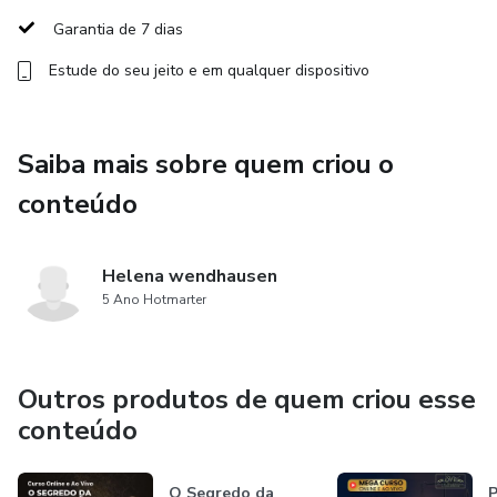
Garantia de 7 dias
3)✨Princípios administrativos não servem apenas à teoria.
Estude do seu jeito e em qualquer dispositivo
Casos práticos.
4)✨Precedentes administrativos. Posso utilizá-lo na
Saiba mais sobre quem criou o
prática. Como usar a LAI – Lei de Acesso à informação?
conteúdo
5)✨Boas práticas para requerimentos administrativos.
6)✨Cuidado com as cartas de exigências.
Helena wendhausen
5 Ano Hotmarter
7)✨Justificação administrativa e suas fontes.
8)✨Resumo de tempo de contribuição.
Outros produtos de quem criou esse
conteúdo
9)✨Laudos médicos, sociais e biopsicossociais.
10)✨Análise crítica de decisões administrativa.
O Segredo da
P