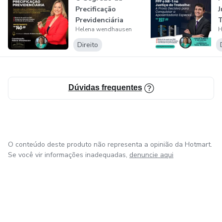
Precificação
J
Previdenciária
T
11)✨Revisão administrativa: é possível reverter?
Helena wendhausen
H
D
Direito
12)✨Recursos ordinário ao JRPS e especial a CAJ.
13)✨Revisão de acórdão: estratégias práticas.
Dúvidas frequentes
14)✨ Mandado de segurança.
O conteúdo deste produto não representa a opinião da Hotmart.
Se você vir informações inadequadas,
denuncie aqui