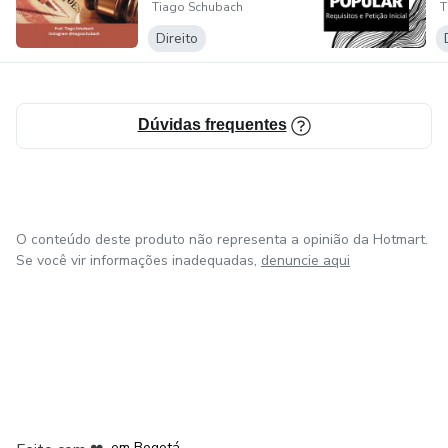
Tiago Schubach
T
muda?
C
Direito
Dúvidas frequentes
O conteúdo deste produto não representa a opinião da Hotmart.
Se você vir informações inadequadas,
denuncie aqui
em Amsterdam
em Madrid
em Bogotá