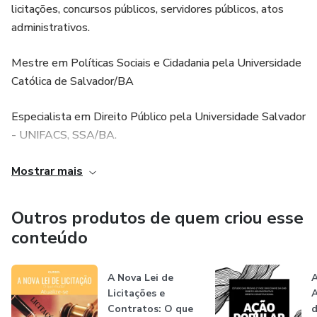
licitações, concursos públicos, servidores públicos, atos
administrativos.
Mestre em Políticas Sociais e Cidadania pela Universidade
Católica de Salvador/BA
Especialista em Direito Público pela Universidade Salvador
- UNIFACS, SSA/BA.
Linkedin: Tiago Correia Schubach de Oliveira
Mostrar mais
Instagram: @tiagoschubach
Outros produtos de quem criou esse
conteúdo
Twitter: @Tiagoschubach
Youtube: https://www.youtube.com/user/tiagoschubach
A Nova Lei de
A
Licitações e
A
Contratos: O que
d
Facebook: Tiago Schubach