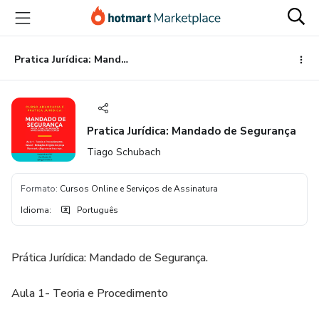
Ir
Ir
Ir
para
para
para
o
o
o
conteúdo
pagamento
rodapé
Pratica Jurídica: Mandado de Segurança
principal
Pratica Jurídica: Mandado de Segurança
Tiago Schubach
Formato
:
Cursos Online e Serviços de Assinatura
Idioma
:
Português
Prática Jurídica: Mandado de Segurança.
Aula 1- Teoria e Procedimento