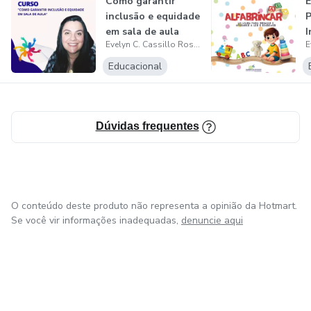
Como garantir
Iniciação à Docência (PIBID).
inclusão e equidade
P
em sala de aula
I
Pesquisa, escreve, ministra cursos e palestra sobre
Evelyn C. Cassillo Rosa da Saberes do Educador
A
formação de professores, culturas colaborativas nas
Educacional
escolas, alfabetização e letramento, metodologias ativas
e inovação na educação.
Dúvidas frequentes
O conteúdo deste produto não representa a opinião da Hotmart.
Se você vir informações inadequadas,
denuncie aqui