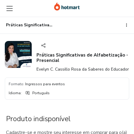
Ir
Ir
Ir
para
para
para
o
o
o
conteúdo
pagamento
rodapé
Práticas Significativas de Alfabetização - Presencial
principal
Práticas Significativas de Alfabetização -
Presencial
Evelyn C. Cassillo Rosa da Saberes do Educador
Formato
:
Ingressos para eventos
Idioma
:
Português
Produto indisponível
Cadastre-se e mostre seu interesse em comprar para o(a)