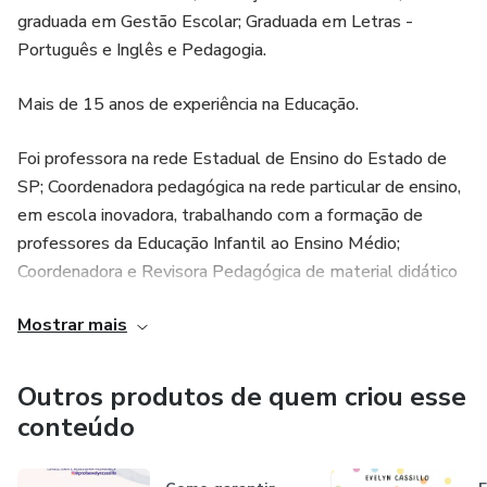
Além das sessões de aprendizado enriquecedoras, você
graduada em Gestão Escolar; Graduada em Letras -
terá a oportunidade de se conectar com colegas
Português e Inglês e Pedagogia.
pedagogos e educadores durante os intervalos para um
delicioso coffee break. A troca de experiências e ideias
Mais de 15 anos de experiência na Educação.
enriquecerá ainda mais sua jornada de aprendizado.
Foi professora na rede Estadual de Ensino do Estado de
Certificação e Recursos:
SP; Coordenadora pedagógica na rede particular de ensino,
em escola inovadora, trabalhando com a formação de
Certificado de participação e acesso a materiais exclusivos
professores da Educação Infantil ao Ensino Médio;
para aprimoramento contínuo.
Coordenadora e Revisora Pedagógica de material didático
e Assessora Pedagógica.
Reserve sua vaga para uma jornada inspiradora que
Mostrar mais
equipará você com as ferramentas essenciais para uma
Atualmente professora no curso de graduação em
alfabetização significativa. Junte-se a nós e transforme sua
Pedagogia e dos cursos de Pós-graduação em
abordagem educacional!
Outros produtos de quem criou esse
Alfabetização e Letramento e, em Educação Infantil:
conteúdo
conhecimento, aprendizagem e desenvolvimento. Docente
orientadora do Programa Institucional de Bolsas de