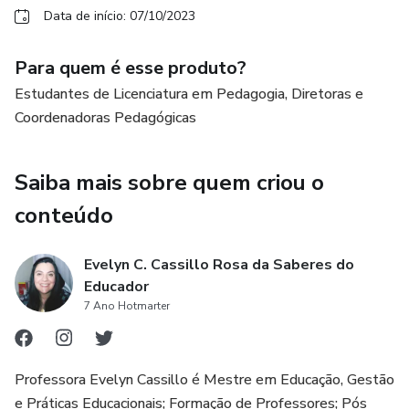
Data de início: 07/10/2023
Aula 2 - Bem-Vindos aos Anos Iniciais! Você Sabe por
Onde Começar?
Para quem é esse produto?
Estudantes de Licenciatura em Pedagogia, Diretoras e
Ferramentas diagnósticas, psicogênese da língua escrita
Coordenadoras Pedagógicas
por Emília Ferreiro e níveis de hipóteses da escrita.
Estratégias de leitura avançadas e Teoria Conexionista em
Saiba mais sobre quem criou o
consonância com a PNA.
conteúdo
Aula 3 - Construção de Atividades com Intencionalidade
Evelyn C. Cassillo Rosa da Saberes do
Elaboração de atividades personalizadas segundo os níveis
Educador
de hipótese da escrita. Orientações práticas, abordagem
7 Ano Hotmarter
com alunos alfabéticos e criação de ambiente estimulante.
Networking e Coffee Break:
Professora Evelyn Cassillo é Mestre em Educação, Gestão
e Práticas Educacionais; Formação de Professores; Pós