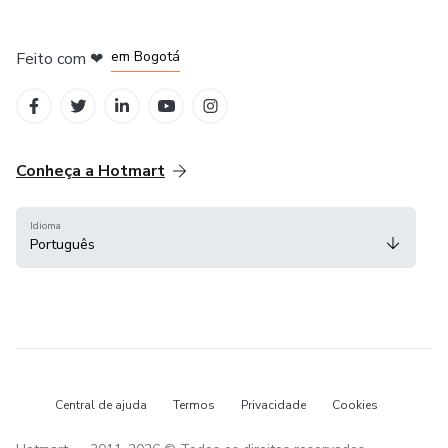
em Amsterdam
em Madrid
em Bogotá
Feito com
❤
em Belo Horizonte
na Cidade do México
Conheça a Hotmart
Idioma
Português
Central de ajuda
Termos
Privacidade
Cookies