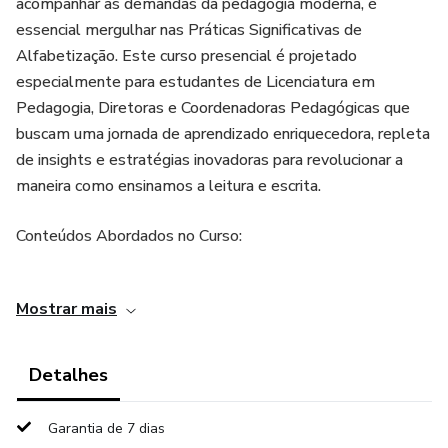
acompanhar as demandas da pedagogia moderna, é
essencial mergulhar nas Práticas Significativas de
Alfabetização. Este curso presencial é projetado
especialmente para estudantes de Licenciatura em
Pedagogia, Diretoras e Coordenadoras Pedagógicas que
buscam uma jornada de aprendizado enriquecedora, repleta
de insights e estratégias inovadoras para revolucionar a
maneira como ensinamos a leitura e escrita.
Conteúdos Abordados no Curso:
Aula 1 - Educação Infantil: Os Primeiros Passos para uma
Mostrar mais
Alfabetização Significativa
Desenvolvimento da linguagem oral, evolução do desenho
Detalhes
infantil e a alfabetização na Educação Infantil. Consciência
fonológica, transição para os anos iniciais e papel do
Garantia de 7 dias
professor alfabetizador.