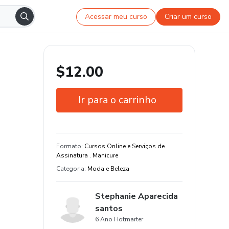
Acessar meu curso
Criar um curso
$12.00
Ir para o carrinho
Garantia de 7 dias
Estude do seu jeito e em qualquer
Formato
:
Cursos Online e Serviços de
dispositivo
Assinatura . Manicure
Categoria
:
Moda e Beleza
Stephanie Aparecida
santos
6 Ano Hotmarter