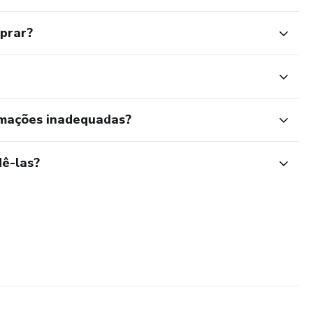
mprar?
rmações inadequadas?
ê-las?