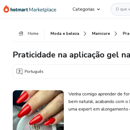
Ir
Ir
Ir
Categorias
para
para
para
o
o
o
conteúdo
pagamento
rodapé
Home
Moda e beleza
Manicure
principal
Praticidade na aplicação gel na
Português
Venha comigo aprender de form
bem natural, acabando com o 
uma expert em alongamento 