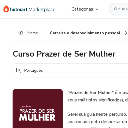
Ir
Ir
Ir
Categorias
para
para
para
o
o
o
conteúdo
pagamento
rodapé
Home
Carreira e desenvolvimento pessoal
principal
Curso Prazer de Ser Mulher
Português
"Prazer de Ser Mulher" é mais
seus múltiplos significados), 
Serei sua guia neste percurso,
apaixonada pelo despertar do 