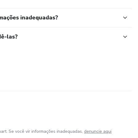
rmações inadequadas?
ê-las?
art. Se você vir informações inadequadas,
denuncie aqui