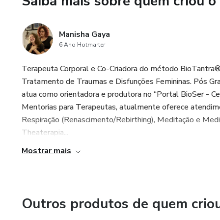
Saiba mais sobre quem criou o
Vamos Juntas!
Manisha Gaya
Um beijo da Manisha
6 Ano Hotmarter
Terapeuta Corporal e Co-Criadora do método BioTantra®
Tratamento de Traumas e Disfunções Femininas. Pós Gra
atua como orientadora e produtora no “Portal BioSer - 
Mentorias para Terapeutas, atualmente oferece atendimen
Respiração (Renascimento/Rebirthing), Meditação e M
Theaterapia...
Mostrar mais
Outros produtos de quem crio