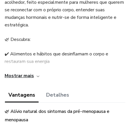
acolhedor, feito especialmente para mulheres que querem
se reconectar com o próprio corpo, entender suas
mudanças hormonais e nutrir-se de forma inteligente e
estratégica.
🌿 Descubra:
✔️ Alimentos e hábitos que desinflamam o corpo e
restauram sua energia
Mostrar mais
✔️ Como equilibrar os hormônios naturalmente com a
nutrição certa
Vantagens
Detalhes
✔️ Sugestões de SUPLEMENTAÇÃO que funcionam e que
são necessários para essa fase
🌿 Alívio natural dos sintomas da pré-menopausa e
menopausa
✔️ Dicas para saúde intestinal