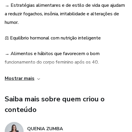
✔️ Estratégias para fortalecer a autoestima e cultivar a
→ Estratégias alimentares e de estilo de vida que ajudam
beleza de dentro para fora
a reduzir fogachos, insônia, irritabilidade e alterações de
humor.
✔️ Um plano alimentar e um plano para criar uma rotina
eficaz para sentir-se bem no seu corpo, todos os dias
⚖️ Equilíbrio hormonal com nutrição inteligente
Este não é apenas mais um eBook. É um convite para
→ Alimentos e hábitos que favorecem o bom
despertar sua melhor versão, com leveza, autocuidado e
funcionamento do corpo feminino após os 40.
conhecimento. Porque toda mulher merece se sentir linda,
forte e cheia de vida — em todas as fases da sua jornada.
💪 Mais energia e disposição no dia a dia
Mostrar mais
→ Dicas práticas para recuperar a vitalidade, combater o
Saiba mais sobre quem criou o
cansaço e aumentar sua produtividade.
conteúdo
💃 Resgate da autoestima e da conexão com
QUENIA ZUMBA