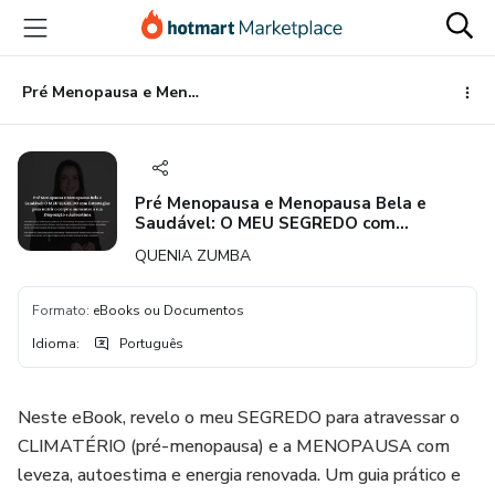
Ir
Ir
Ir
para
para
para
o
o
o
conteúdo
pagamento
rodapé
Pré Menopausa e Menopausa Bela e Saudável: O MEU SEGREDO com Estratégias para nutrir o corpo e aumentar a sua Disposição e Autoestima
principal
Pré Menopausa e Menopausa Bela e
Saudável: O MEU SEGREDO com
Estratégias para nutrir o corpo e
QUENIA ZUMBA
aumentar a sua Disposição e Autoestima
Formato
:
eBooks ou Documentos
Idioma
:
Português
Neste eBook, revelo o meu SEGREDO para atravessar o
CLIMATÉRIO (pré-menopausa) e a MENOPAUSA com
leveza, autoestima e energia renovada. Um guia prático e