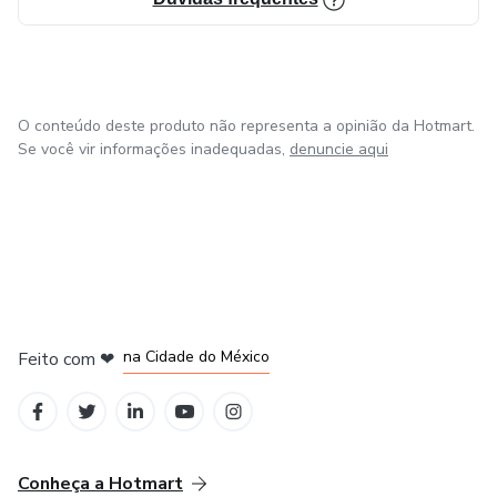
O conteúdo deste produto não representa a opinião da Hotmart.
Se você vir informações inadequadas,
denuncie aqui
em Bogotá
em Amsterdam
em Madrid
na Cidade do México
Feito com
❤
em Belo Horizonte
Conheça a Hotmart