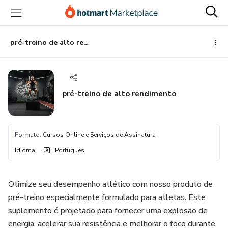
Ir
Ir
Ir
para
para
para
o
o
o
conteúdo
pagamento
rodapé
pré-treino de alto rendimento
principal
pré-treino de alto rendimento
Formato
:
Cursos Online e Serviços de Assinatura
Idioma
:
Português
Otimize seu desempenho atlético com nosso produto de
pré-treino especialmente formulado para atletas. Este
suplemento é projetado para fornecer uma explosão de
energia, acelerar sua resistência e melhorar o foco durante