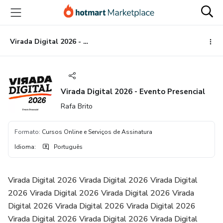
Ir
Ir
Ir
para
para
para
o
o
o
conteúdo
pagamento
rodapé
Virada Digital 2026 - Evento Presencial
principal
Virada Digital 2026 - Evento Presencial
Rafa Brito
Formato
:
Cursos Online e Serviços de Assinatura
Idioma
:
Português
Virada Digital 2026 Virada Digital 2026 Virada Digital
2026 Virada Digital 2026 Virada Digital 2026 Virada
Digital 2026 Virada Digital 2026 Virada Digital 2026
Virada Digital 2026 Virada Digital 2026 Virada Digital