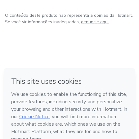
O conteúdo deste produto não representa a opinião da Hotmart.
Se você vir informações inadequadas,
denuncie aqui
em Bogotá
em Amsterdam
em Madrid
na Cidade do México
Feito com
❤
em Belo Horizonte
Conheça a Hotmart
Idioma
Português