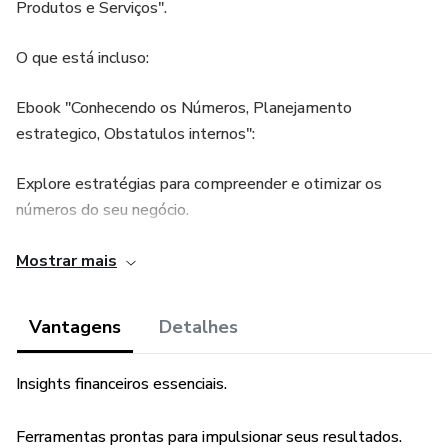
Produtos e Serviços".
O que está incluso:
Ebook "Conhecendo os Números, Planejamento
estrategico, Obstatulos internos":
Explore estratégias para compreender e otimizar os
números do seu negócio.
Aprenda técnicas eficazes de precificação para produtos e
Mostrar mais
serviços.
Vantagens
Detalhes
Planilhas Essenciais:
Insights financeiros essenciais.
Ponto de Equilíbrio: Descubra o ponto onde receitas e
despesas se igualam.
Ferramentas prontas para impulsionar seus resultados.