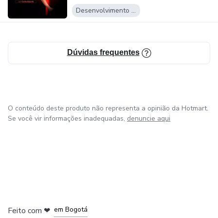
Desenvolvimento Pessoal
Dúvidas frequentes
O conteúdo deste produto não representa a opinião da Hotmart.
Se você vir informações inadequadas,
denuncie aqui
em Amsterdam
em Madrid
em Bogotá
Feito com
❤