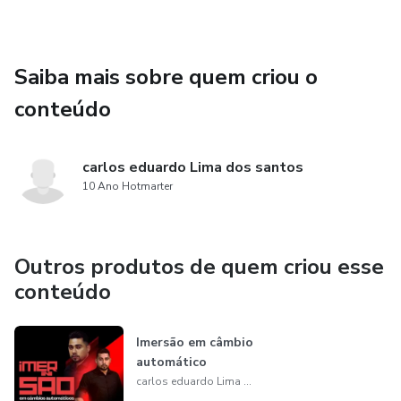
Formação de Hora Técnica: Calcule o valor justo do seu
tempo.
Saiba mais sobre quem criou o
Markup para Serviços: Determine preços competitivos e
rentáveis.
conteúdo
Markup para Produtos: Maximize margens de lucro com
carlos eduardo Lima dos santos
uma abordagem eficiente.
10 Ano Hotmarter
Demonstrativos de Resultado: Tenha uma visão clara do
desempenho financeiro.
Outros produtos de quem criou esse
conteúdo
Imersão em câmbio
automático
carlos eduardo Lima dos santos