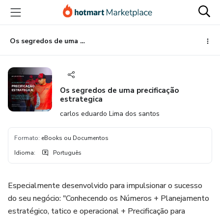
Ir
Ir
Ir
para
para
para
o
o
o
conteúdo
pagamento
rodapé
Os segredos de uma precificação estrategica
principal
Os segredos de uma precificação
estrategica
carlos eduardo Lima dos santos
Formato
:
eBooks ou Documentos
Idioma
:
Português
Especialmente desenvolvido para impulsionar o sucesso
do seu negócio: "Conhecendo os Números + Planejamento
estratégico, tatico e operacional + Precificação para