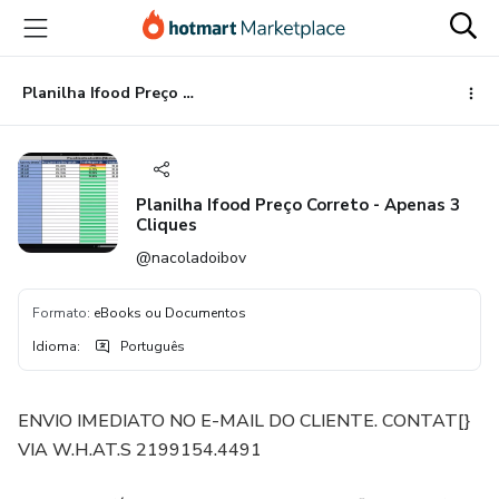
Ir
Ir
Ir
para
para
para
o
o
o
conteúdo
pagamento
rodapé
Planilha Ifood Preço Correto - Apenas 3 Cliques
principal
Planilha Ifood Preço Correto - Apenas 3
Cliques
@nacoladoibov
Formato
:
eBooks ou Documentos
Idioma
:
Português
ENVIO IMEDIATO NO E-MAIL DO CLIENTE. CONTAT[}
VIA W.H.AT.S 2199154.4491