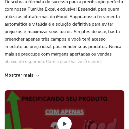
Descubra a fórmula do sucesso para a precificação perfeita
com nossa Planilha Excel exclusiva! Essencial para quem
utiliza as plataformas do iFood, Rappi…nossa ferramenta
automática e vitalícia é a solução definitiva para evitar
prejuízos e maximizar seus lucros. Simples de usar, basta
preencher apenas três campos e você terá acesso
imediato ao preço ideal para vender seus produtos. Nunca
mais se preocupe com margens apertadas ou vendas
abaixo do esperado. Com a planilha, você saberá
exatamente o valor certo de venda, o lucro garantido e a
Mostrar mais
margem disponível em cada produto. Não corra riscos
financeiros desnecessários. Evite falências e alcance o
sucesso sustentável em suas operações de delivery.
Compre agora e dê um passo decisivo rumo à lucratividade
e eficiência em seu negócio, a sua mudança começa hoje.
Envio imediato!