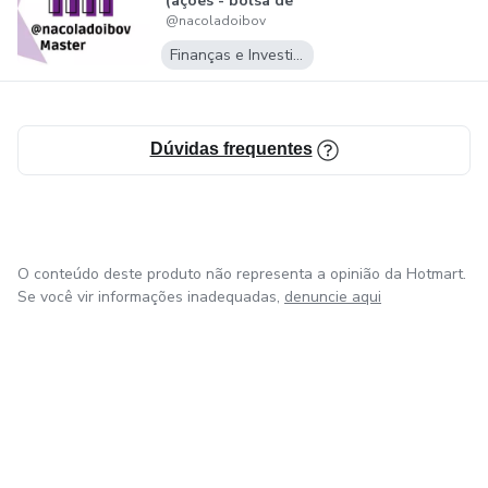
(ações - bolsa de
@nacoladoibov
valores - swing...
Finanças e Investimentos
Dúvidas frequentes
O conteúdo deste produto não representa a opinião da Hotmart.
Se você vir informações inadequadas,
denuncie aqui
em Bogotá
em Amsterdam
em Madrid