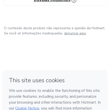
O conteúdo deste produto não representa a opinião da Hotmart.
Se você vir informações inadequadas,
denuncie aqui
em Amsterdam
em Madrid
em Bogotá
Feito com
❤
em Belo Horizonte
na Cidade do México
Conheça a Hotmart