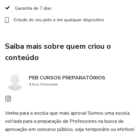
Garantia de 7 dias
Fiscal Sanitário
Estude do seu jeito e em qualquer dispositivo
Secretário de Escola
Técnico em Agropecuária
Saiba mais sobre quem criou o
conteúdo
Técnico em Enfermagem
Técnico em Enfermagem - PPI/VS
PEB CURSOS PREPARATÓRIOS
4 Ano Hotmarter
Técnico em Segurança do Trabalho
Topógrafo.
Venha para a escola que mais aprova! Somos uma escola
Período de acesso: 24/11/2024 (1 semana após a prova)
voltada para a preparação de Professores na busca da
aprovação em concurso público, seja temporário ou efetivo!