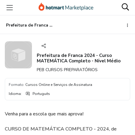
Ir
Ir
Ir
para
para
para
o
o
o
conteúdo
pagamento
rodapé
Prefeitura de Franca 2024 - Curso MATEMÁTICA Completo - Nível Médio
principal
Prefeitura de Franca 2024 - Curso
MATEMÁTICA Completo - Nível Médio
PEB CURSOS PREPARATÓRIOS
Formato
:
Cursos Online e Serviços de Assinatura
Idioma
:
Português
Venha para a escola que mais aprova!
CURSO DE MATEMÁTICA COMPLETO - 2024, de