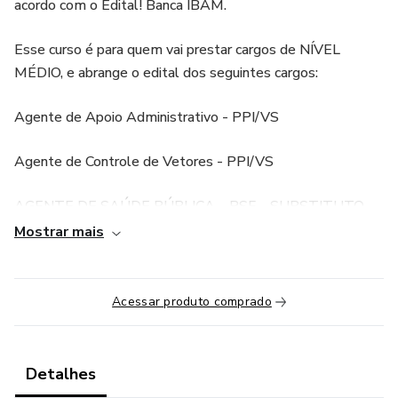
acordo com o Edital! Banca IBAM.
Esse curso é para quem vai prestar cargos de NÍVEL
MÉDIO, e abrange o edital dos seguintes cargos:
Agente de Apoio Administrativo - PPI/VS
Agente de Controle de Vetores - PPI/VS
AGENTE DE SAÚDE PÚBLICA – PSF – SUBSTITUTO
Mostrar mais
Auxiliar de Laboratório
Auxiliar de Saúde
Acessar produto comprado
ESCRITURÁRIO SUBSTITUTO
Detalhes
Fiscal de Obras e Posturas