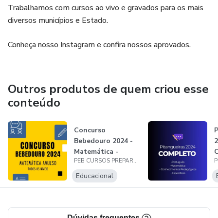
Trabalhamos com cursos ao vivo e gravados para os mais
diversos municípios e Estado.
Conheça nosso Instagram e confira nossos aprovados.
Outros produtos de quem criou esse
conteúdo
Concurso
Bebedouro 2024 -
2
Matemática -
PEB CURSOS PREPARATÓRIOS
Todos os níveis
Educacional
Dúvidas frequentes