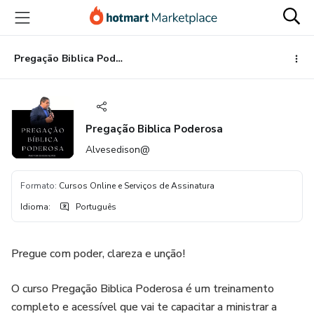
Ir
Ir
Ir
para
para
para
o
o
o
conteúdo
pagamento
rodapé
Pregação Biblica Poderosa
principal
Pregação Biblica Poderosa
Alvesedison@
Formato
:
Cursos Online e Serviços de Assinatura
Idioma
:
Português
Pregue com poder, clareza e unção!
O curso Pregação Biblica Poderosa é um treinamento
completo e acessível que vai te capacitar a ministrar a