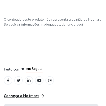
O conteúdo deste produto não representa a opinião da Hotmart.
Se você vir informações inadequadas,
denuncie aqui
em Amsterdam
em Madrid
em Bogotá
Feito com
❤
em Belo Horizonte
na Cidade do México
Conheça a Hotmart