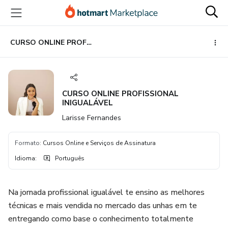
Ir
Ir
Ir
para
para
para
o
o
o
conteúdo
pagamento
rodapé
CURSO ONLINE PROFISSIONAL INIGUALÁVEL
principal
CURSO ONLINE PROFISSIONAL
INIGUALÁVEL
Larisse Fernandes
Formato
:
Cursos Online e Serviços de Assinatura
Idioma
:
Português
Na jornada profissional igualável te ensino as melhores
técnicas e mais vendida no mercado das unhas em te
entregando como base o conhecimento totalmente