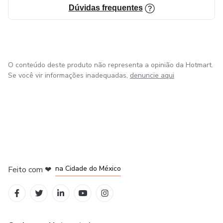
Dúvidas frequentes
O conteúdo deste produto não representa a opinião da Hotmart.
Se você vir informações inadequadas,
denuncie aqui
em Bogotá
em Amsterdam
em Madrid
na Cidade do México
Feito com
❤
em Belo Horizonte