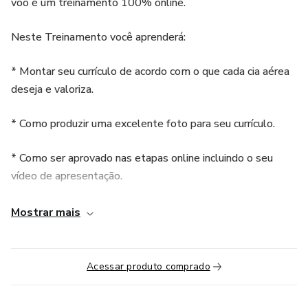
voo é um treinamento 100% online.
Neste Treinamento você aprenderá:
* Montar seu currículo de acordo com o que cada cia aérea
deseja e valoriza.
* Como produzir uma excelente foto para seu currículo.
* Como ser aprovado nas etapas online incluindo o seu
vídeo de apresentação.
* Como ser aprovado em triagens presenciais com
Mostrar mais
apresentações e dinâmicas de apresentação pessoal
* Como ser aprovado em dinâmicas de grupo e gerenciar
Acessar produto comprado
situações de bordo.