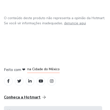
O conteúdo deste produto não representa a opinião da Hotmart.
Se você vir informações inadequadas,
denuncie aqui
em Bogotá
em Amsterdam
em Madrid
na Cidade do México
Feito com
❤
em Belo Horizonte
Conheça a Hotmart