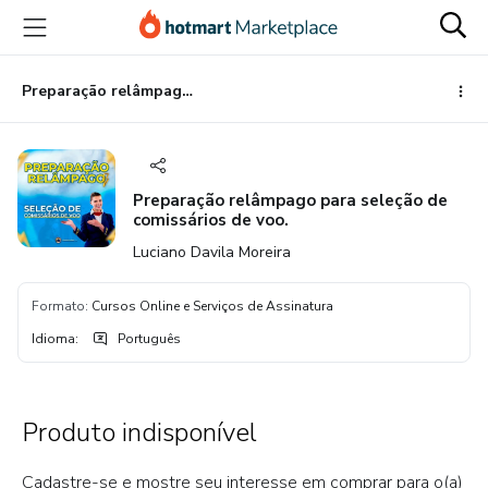
Ir
Ir
Ir
para
para
para
o
o
o
conteúdo
pagamento
rodapé
Preparação relâmpago para seleção de comissários de voo.
principal
Preparação relâmpago para seleção de
comissários de voo.
Luciano Davila Moreira
Formato
:
Cursos Online e Serviços de Assinatura
Idioma
:
Português
Produto indisponível
Cadastre-se e mostre seu interesse em comprar para o(a)