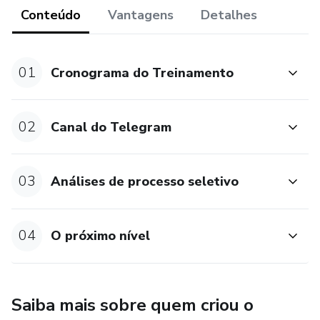
* Ser aprovado em entrevistas com o RH
Conteúdo
Vantagens
Detalhes
* Ser destaque na entrevista com a gerência.
01
Cronograma do Treinamento
O Tempo de acesso ao treinamento é de 60 dias.
Suas dúvidas serão tiradas através de um canal exclusivo
02
Canal do Telegram
de alunos no Telegram.
03
Análises de processo seletivo
04
O próximo nível
Saiba mais sobre quem criou o