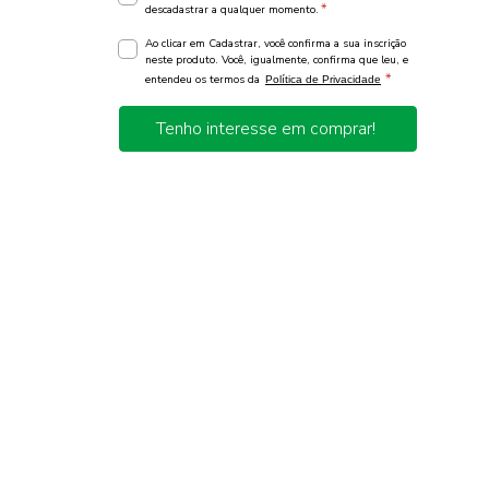
*
descadastrar a qualquer momento.
Ao clicar em Cadastrar, você confirma a sua inscrição
neste produto. Você, igualmente, confirma que leu, e
*
entendeu os termos da
Política de Privacidade
Tenho interesse em comprar!