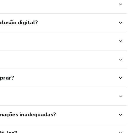
clusão digital?
mprar?
rmações inadequadas?
ê-las?