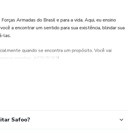
 Forças Armadas do Brasil e para a vida. Aqui, eu ensino
ocê a encontrar um sentido para sua existência, blindar sua
á-las.
ecialmente quando se encontra um propósito. Você vai
m nossas mentes. AÇO! 🏹☠️🔰
itar Safoo?