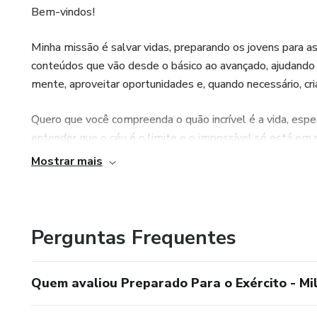
Bem-vindos!
Minha missão é salvar vidas, preparando os jovens para as
conteúdos que vão desde o básico ao avançado, ajudando v
mente, aproveitar oportunidades e, quando necessário, cri
Quero que você compreenda o quão incrível é a vida, esp
entender que o céu é o limite e o impossível só está e
Mostrar mais
Distinção 🎖️
5x Boina Preta 🥇🥇🥇🥇🥇
Perguntas Frequentes
Exemplo, Motivação, Inspiração 👊🏻🧠🔰
Deus é o caminho, a verdade e a vida 🦅
Quem avaliou Preparado Para o Exército - Mil