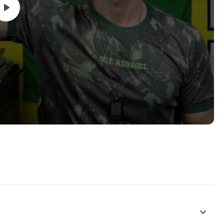
ão completa da rotina militar, preparado para encarar os
lina e atitude. É o tipo de curso que te dá vantagem real e te
tar Safoo.