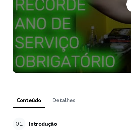
No final, você sai com uma vis
desafios com confiança, discip
coloca um passo à frente Mili
Conteúdo
Detalhes
01
Introdução