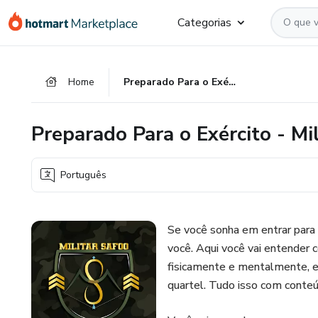
Ir
Ir
Ir
Categorias
para
para
para
o
o
o
conteúdo
pagamento
rodapé
Home
Preparado Para o Exército - Militar Safoo
principal
Preparado Para o Exército - Mi
Português
Se você sonha em entrar para 
você. Aqui você vai entender co
fisicamente e mentalmente, e
quartel. Tudo isso com conteú