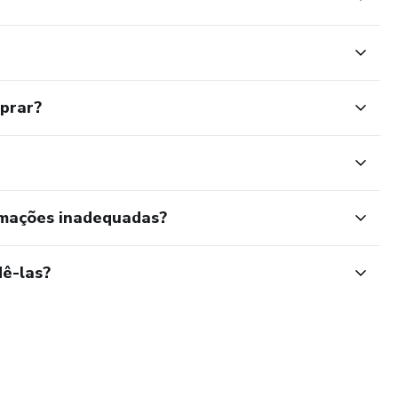
mprar?
rmações inadequadas?
ê-las?