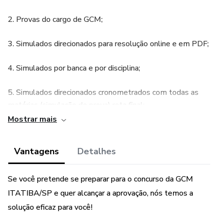
2. Provas do cargo de GCM;
3. Simulados direcionados para resolução online e em PDF;
4. Simulados por banca e por disciplina;
5. Simulados direcionados cronometrados com todas as
matérias (simulação de prova) reta final;
Mostrar mais
6. Acesso ilimitado na plataforma
www.questoesqueaprovam.com.br (resolução de provas,
Vantagens
Detalhes
questões e simulados) até a data da prova
7. Após confirmação da compra - realizar cadastro (plano
Se você pretende se preparar para o concurso da GCM
grátis) no site www.questoesqueaprovam.com.br. Em até
ITATIBA/SP e quer alcançar a aprovação, nós temos a
24 horas o acesso será liberado de forma ilimitada.
solução eficaz para você!