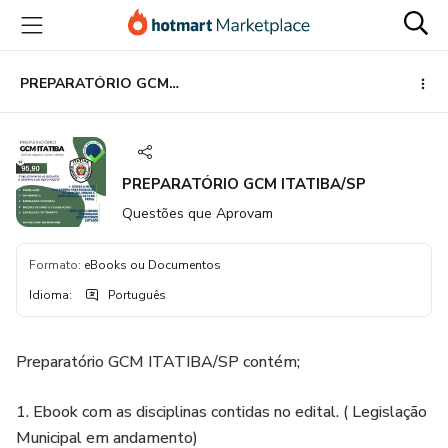
Ir
Ir
Ir
para
para
para
o
o
o
conteúdo
pagamento
rodapé
PREPARATÓRIO GCM ITATIBA/SP
principal
PREPARATÓRIO GCM ITATIBA/SP
Questões que Aprovam
Formato
:
eBooks ou Documentos
Idioma
:
Português
Preparatório GCM ITATIBA/SP contém;
1. Ebook com as disciplinas contidas no edital. ( Legislação
Municipal em andamento)