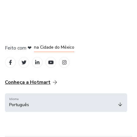
em Bogotá
em Amsterdam
em Madrid
na Cidade do México
Feito com
❤
em Belo Horizonte
Conheça a Hotmart
Idioma
Português