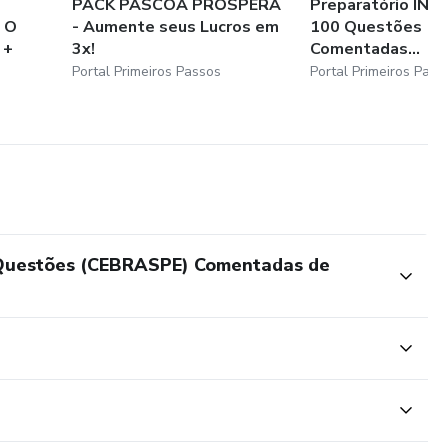
PACK PÁSCOA PRÓSPERA
Preparatório INS
 O
- Aumente seus Lucros em
100 Questões (
 +
3x!
Comentadas...
Portal Primeiros Passos
Portal Primeiros Pass
 Questões (CEBRASPE) Comentadas de