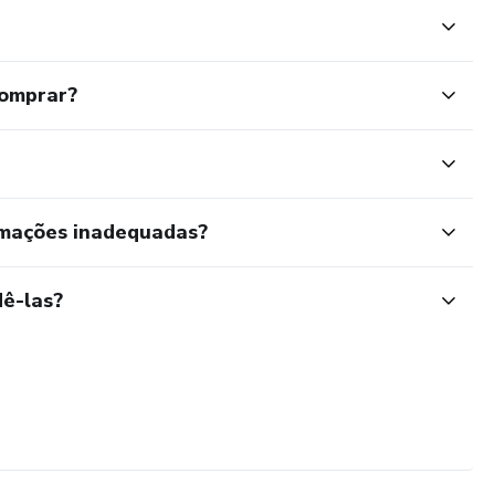
comprar?
rmações inadequadas?
ê-las?