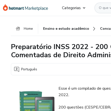
Ir
Ir
Ir
Categorias
para
para
para
o
o
o
conteúdo
pagamento
rodapé
Home
Ensino e estudo acadêmico
Concu
principal
Preparatório INSS 2022 - 20
Comentadas de Direito Admini
Português
Esse é um compilado de ques
2022.
200 questões (CESPE/CEBRASP