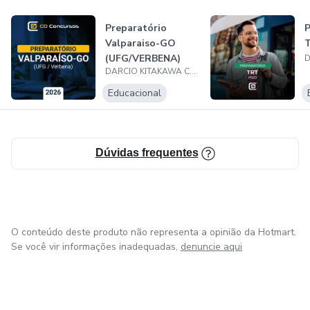
Preparatório
P
Valparaiso-GO
(UFG/VERBENA)
DARCIO KITAKAWA CURSOS
2026
Educacional
Dúvidas frequentes
O conteúdo deste produto não representa a opinião da Hotmart.
Se você vir informações inadequadas,
denuncie aqui