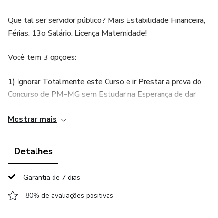
Que tal ser servidor público? Mais Estabilidade Financeira,
Férias, 13o Salário, Licença Maternidade!
Você tem 3 opções:
1) Ignorar Totalmente este Curso e ir Prestar a prova do
Concurso de PM-MG sem Estudar na Esperança de dar
certo.
Mostrar mais
2) Procurar Fazer Tudo isso Por si Só, e Estudar Sozinho. É
possível? Sim, mas Quanto tempo você tem Prova? Dá
Detalhes
Tempo?
Garantia de 7 dias
3) Ou Fazer o Curso com Metodologia que
Comprovadamente Dá certo. Com mais de 1000
80% de avaliações positivas
Aprovações em Concursos de Odontologia. Então Clica no