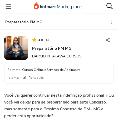
Ir
Ir
Ir
para
para
para
o
o
o
conteúdo
pagamento
rodapé
Preparatório PM MG
principal
4.0
(
4
)
Preparatório PM MG
DARCIO KITAKAWA CURSOS
Formato
:
Cursos Online e Serviços de Assinatura
Idioma
:
Português
Você vai querer continuar nesta indefinição profissional ? Ou
você vai deixar para se preparar não para este Concurso,
mas somente para o Próximo Concurso de PM- MG e
perder esta oportunidade?