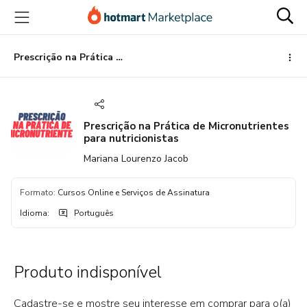
Ir
Ir
Ir
para
para
para
o
o
o
conteúdo
pagamento
rodapé
Prescrição na Prática de Micronutrientes para nutricionistas
principal
Prescrição na Prática de Micronutrientes
para nutricionistas
Mariana Lourenzo Jacob
Formato
:
Cursos Online e Serviços de Assinatura
Idioma
:
Português
Produto indisponível
Cadastre-se e mostre seu interesse em comprar para o(a)