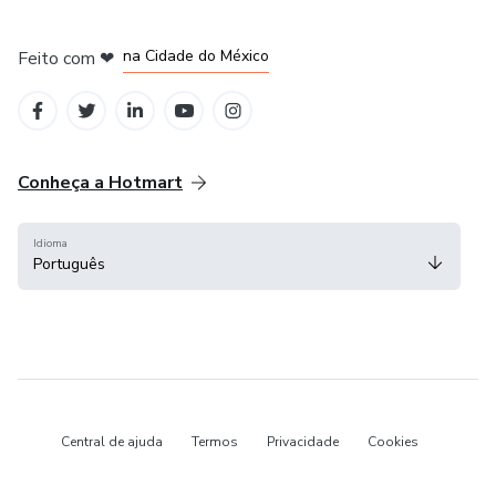
em Bogotá
em Amsterdam
em Madrid
na Cidade do México
Feito com
❤
em Belo Horizonte
Conheça a Hotmart
Idioma
Português
Central de ajuda
Termos
Privacidade
Cookies
Hotmart — 2011-2026 © Todos os direitos reservados.