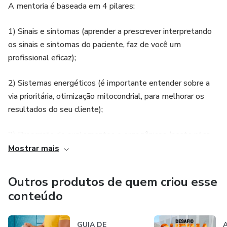
A mentoria é baseada em 4 pilares:
1) Sinais e sintomas (aprender a prescrever interpretando
os sinais e sintomas do paciente, faz de você um
profissional eficaz);
2) Sistemas energéticos (é importante entender sobre a
via prioritária, otimização mitocondrial, para melhorar os
resultados do seu cliente);
3) Prescrição de suplementos e ergogênicos (neste pilar
utilizamos a técnica de periodização nutricional);
Mostrar mais
4) Posicionamento e planejamento de carreira (todo
Outros produtos de quem criou esse
nutricionista que atende no consultório precisa saber onde
conteúdo
quer chegar, para se posicionar na sua região).
Estes 4 pilares são o caminho para o profissional que tem
GUIA DE
A