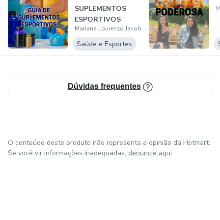
SUPLEMENTOS
M
uma prescrição eficaz, adquirir adesão, e assim atingir o
ESPORTIVOS
sucesso.
Mariana Lourenzo Jacob
Saúde e Esportes
Dúvidas frequentes
O conteúdo deste produto não representa a opinião da Hotmart.
Se você vir informações inadequadas,
denuncie aqui