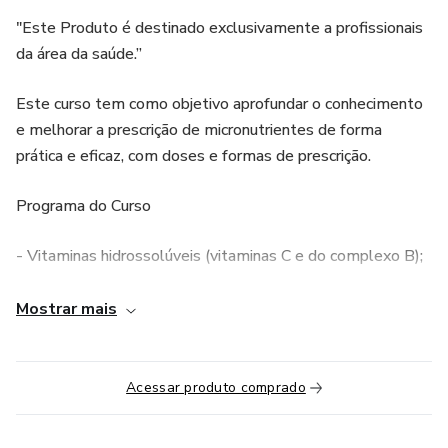
"Este Produto é destinado exclusivamente a profissionais
da área da saúde.”
Este curso tem como objetivo aprofundar o conhecimento
e melhorar a prescrição de micronutrientes de forma
prática e eficaz, com doses e formas de prescrição.
Programa do Curso
- Vitaminas hidrossolúveis (vitaminas C e do complexo B);
- Vitaminas lipossolúveis (vitaminas A, D, E e K);
Mostrar mais
- Minerais (cobre, cloro, cálcio, cromo, ferro, fósforo, iodo,
magnésio, manganês, potássio, selênio, silício, sódio, zinco).
Acessar produto comprado
"Este Produto é destinado exclusivamente a profissionais