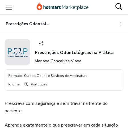
Ir
Ir
Ir
para
para
para
o
o
o
conteúdo
pagamento
rodapé
Prescrições Odontológicas na Prática
principal
Prescrições Odontológicas na Prática
Mariana Gonçalves Viana
Formato
:
Cursos Online e Serviços de Assinatura
Idioma
:
Português
Prescreva com segurança e sem travar na frente do
paciente
Aprenda exatamente o que prescrever em cada situação