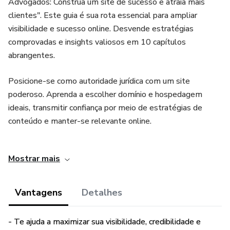
Advogados: Construa um site de sucesso e atraia mais
clientes". Este guia é sua rota essencial para ampliar
visibilidade e sucesso online. Desvende estratégias
comprovadas e insights valiosos em 10 capítulos
abrangentes.
Posicione-se como autoridade jurídica com um site
poderoso. Aprenda a escolher domínio e hospedagem
ideais, transmitir confiança por meio de estratégias de
conteúdo e manter-se relevante online.
Não perca a chance de se destacar em um mercado
Mostrar mais
competitivo. Adquira agora o eBook e garanta seu lugar no
grupo seleto de advogados que sabem como conquistar
clientes online. A OPORTUNIDADE É ÚNICA, e essa
Vantagens
Detalhes
oferta é apenas para os 50 primeiros que comprarem. Seu
futuro digital brilhante começa aqui!
- Te ajuda a maximizar sua visibilidade, credibilidade e