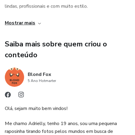
lindas, profissionais e com muito estilo.
Não gostou do produto? Não tem problema. O site tem
Mostrar mais
uma garantia de 7 dias, para você ter o seu dinheiro de
volta.Podem ser utilizados em qualquer tipo de foto.
Saiba mais sobre quem criou o
conteúdo
Edição rápida, simples e sem complicações para fotos
lindas, profissionais e com muito estilo.
Blond Fox
Não gostou do produto? Não tem problema. O site tem
5 Ano Hotmarter
uma garantia de 7 dias, para você ter o seu dinheiro de
volta.Podem ser utilizados em qualquer tipo de foto.
Olá, sejam muito bem vindos!
Edição rápida, simples e sem complicações para fotos
lindas, profissionais e com muito estilo.
Me chamo Adrielly, tenho 19 anos, sou uma pequena
raposinha tirando fotos pelos mundos em busca de