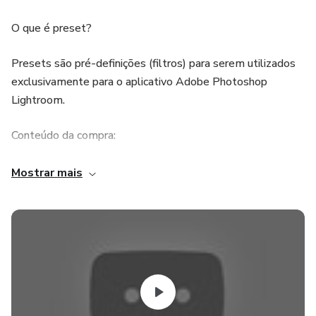
O que é preset?
Presets são pré-definições (filtros) para serem utilizados
exclusivamente para o aplicativo Adobe Photoshop
Lightroom.
Conteúdo da compra:
Após a compra, será disponibilizado uma pasta contendo:
Mostrar mais
- Preset exclusivo
- Vídeo de presente e feito com muito carinho
especialmente para você
- Calendário do ano