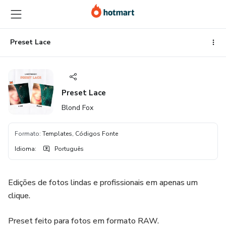
Ir
Ir
Ir
para
para
para
o
o
o
conteúdo
pagamento
rodapé
Preset Lace
principal
Preset Lace
Blond Fox
Formato
:
Templates, Códigos Fonte
Idioma
:
Português
Edições de fotos lindas e profissionais em apenas um
clique.
Preset feito para fotos em formato RAW.