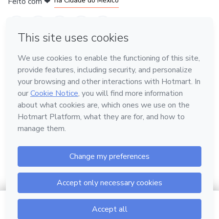
na Cidade do México
Feito com
❤
em Belo Horizonte
Conheça a Hotmart
Idioma
Português
Central de ajuda
Termos
Privacidade
Cookies
Hotmart — 2011-2026 © Todos os direitos reservados.
$4.00
Ir para o carrinho