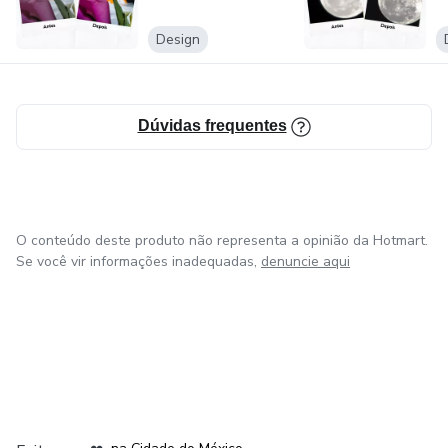
Site: www.blondfox.com.br
Design
Facebook: @blondfox.ofc
Instagram | Blond Fox: @blondfox.ofc
Dúvidas frequentes
Instagram | Blond Fox na Lua: @blondnalua
Instagram | Blond's Study: @blondstudy
O conteúdo deste produto não representa a opinião da Hotmart.
Se você vir informações inadequadas,
denuncie aqui
Portfólio: https://foxxblond.wordpress.com/
em Bogotá
em Amsterdam
em Madrid