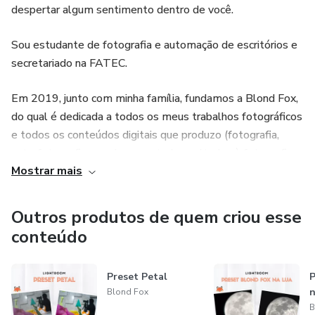
Não gostou do produto? Não tem problema. O site tem
despertar algum sentimento dentro de você.
uma garantia de 7 dias, para você ter o seu dinheiro de
Sou estudante de fotografia e automação de escritórios e
volta.Podem ser utilizados em qualquer tipo de foto.
secretariado na FATEC.
Edição rápida, simples e sem complicações para fotos
Em 2019, junto com minha família, fundamos a Blond Fox,
lindas, profissionais e com muito estilo.
do qual é dedicada a todos os meus trabalhos fotográficos
e todos os conteúdos digitais que produzo (fotografia,
Não gostou do produto? Não tem problema. O site tem
astrofotografia amadora e estudos voltados à fotografia
uma garantia de 7 dias, para você ter o seu dinheiro de
Mostrar mais
técnica pericial criminal).
volta.
Em 2020, transformamos a Blond Fox em uma marca.
Outros produtos de quem criou esse
Uma marca cheia de amor e carinho.
conteúdo
Quer fazer parte desta história? Vem com a gente!!!
Preset Petal
P
n
Blond Fox
Nos acompanhe pela internet
B