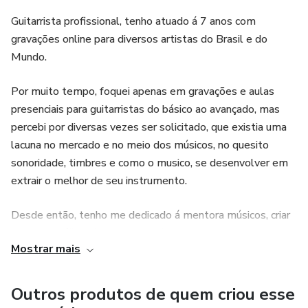
Guitarrista profissional, tenho atuado á 7 anos com
gravações online para diversos artistas do Brasil e do
Mundo.
Por muito tempo, foquei apenas em gravações e aulas
presenciais para guitarristas do básico ao avançado, mas
percebi por diversas vezes ser solicitado, que existia uma
lacuna no mercado e no meio dos músicos, no quesito
sonoridade, timbres e como o musico, se desenvolver em
extrair o melhor de seu instrumento.
Desde então, tenho me dedicado á mentora músicos, criar
sons específicos (sob demanda) e desenvolver tecnologia
Mostrar mais
que visa resolver problemas na área de sonoridade tanto
para ao vivo, como para o musico usar em estúdio.
Outros produtos de quem criou esse