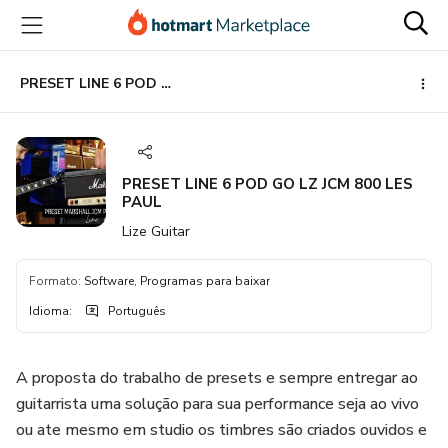
Ir
Ir
Ir
para
para
para
o
o
o
conteúdo
pagamento
rodapé
PRESET LINE 6 POD GO LZ JCM 800 LES PAUL
principal
PRESET LINE 6 POD GO LZ JCM 800 LES
PAUL
Lize Guitar
Formato
:
Software, Programas para baixar
Idioma
:
Português
A proposta do trabalho de presets e sempre entregar ao
guitarrista uma solução para sua performance seja ao vivo
ou ate mesmo em studio os timbres são criados ouvidos e