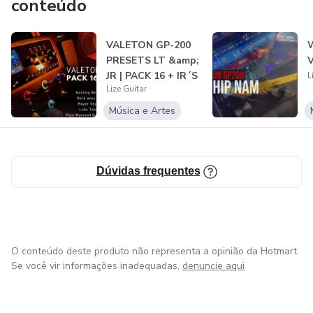
conteúdo
VALETON GP-200
PRESETS LT &amp;
JR | PACK 16 + IR´S
L
Lize Guitar
| WORSHI...
Música e Artes
Dúvidas frequentes
O conteúdo deste produto não representa a opinião da Hotmart.
Se você vir informações inadequadas,
denuncie aqui