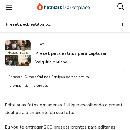
Ir
Ir
Ir
para
para
para
o
o
o
conteúdo
pagamento
rodapé
Preset peck estilos para capturar
principal
Preset peck estilos para capturar
Valquiria cipriano
Formato
:
Cursos Online e Serviços de Assinatura
Idioma
:
Português
Edite suas fotos em apenas 1 clique escolhendo o preset
ideal para o ambiente da sua foto.
Eu vou te entregar 200 presets prontos para editar as