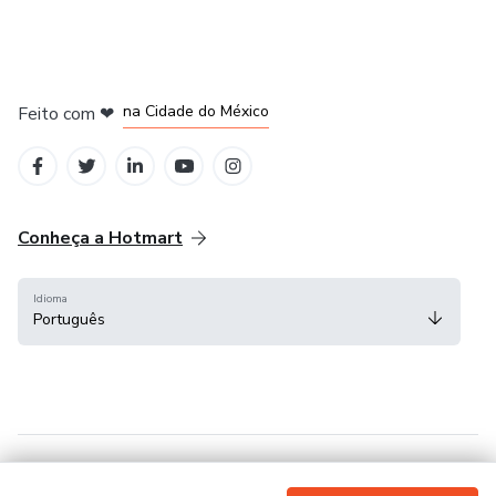
em Bogotá
em Amsterdam
em Madrid
na Cidade do México
Feito com
❤
em Belo Horizonte
Conheça a Hotmart
Idioma
Português