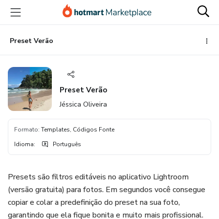
Ir
Ir
Ir
para
para
para
o
o
o
conteúdo
pagamento
rodapé
Preset Verão
principal
Preset Verão
Jéssica Oliveira
Formato
:
Templates, Códigos Fonte
Idioma
:
Português
Presets são filtros editáveis no aplicativo Lightroom
(versão gratuita) para fotos. Em segundos você consegue
copiar e colar a predefinição do preset na sua foto,
garantindo que ela fique bonita e muito mais profissional.