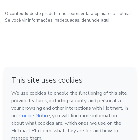
O conteúdo deste produto não representa a opinião da Hotmart.
Se você vir informações inadequadas,
denuncie aqui
em Bogotá
em Amsterdam
em Madrid
na Cidade do México
Feito com
❤
em Belo Horizonte
Conheça a Hotmart
Idioma
Português