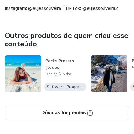
Instagram: @eujessoliveira | TikTok: @eujessoliveira2
Outros produtos de quem criou esse
conteúdo
Packs Presets
P
(todos)
J
Jéssica Oliveira
Software, Programas para baixar
Dúvidas frequentes