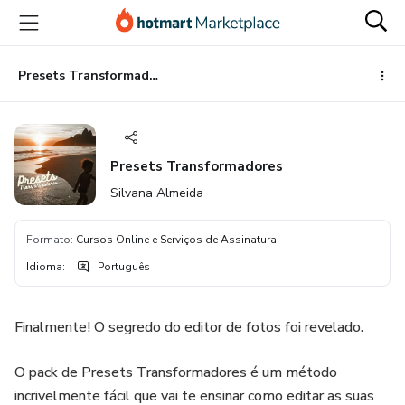
Ir
Ir
Ir
para
para
para
o
o
o
conteúdo
pagamento
rodapé
Presets Transformadores
principal
Presets Transformadores
Silvana Almeida
Formato
:
Cursos Online e Serviços de Assinatura
Idioma
:
Português
Finalmente! O segredo do editor de fotos foi revelado.
O pack de Presets Transformadores é um método
incrivelmente fácil que vai te ensinar como editar as suas