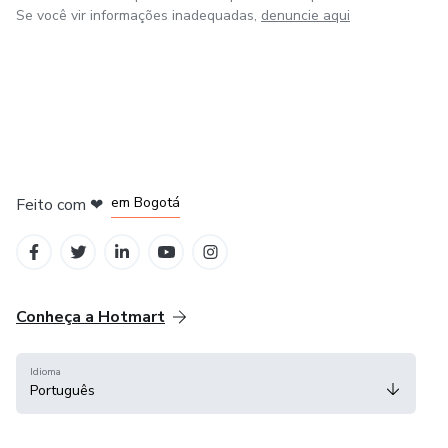
Se você vir informações inadequadas,
denuncie aqui
em Amsterdam
em Madrid
em Bogotá
Feito com
❤
em Belo Horizonte
na Cidade do México
Conheça a Hotmart
Idioma
Português