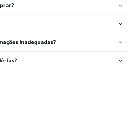
mprar?
rmações inadequadas?
ê-las?