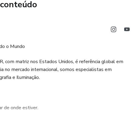
 conteúdo
SA)
erem aprender do zero e profissionais que desejam aprimorar
ndo o Mundo
nus StudioLive.
com matriz nos Estados Unidos, é referência global em
seu ritmo, de qualquer lugar e tenha acesso vitalício ao
cia no mercado internacional, somos especialistas em
rafia e Iluminação.
 seu conhecimento técnico ao próximo nível com a
r de onde estiver.
pida e eficiente, sem enrolação.