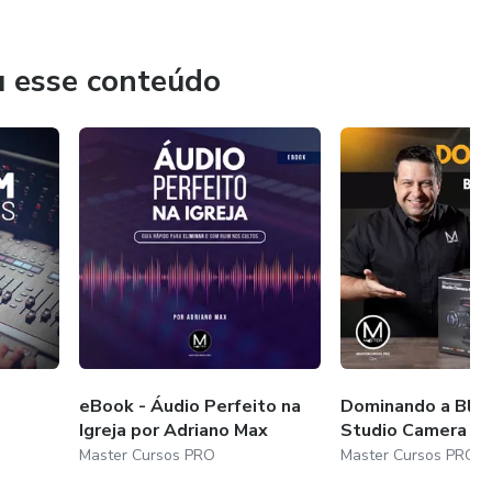
ncia do seu aprendizado.
u esse conteúdo
s e transforme sua carreira. Estamos prontos para receber
 ter você como nosso aluno!
 você também!
eBook - Áudio Perfeito na
Dominando a Bla
Igreja por Adriano Max
Studio Camera 4
Master Cursos PRO
Master Cursos PRO