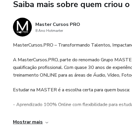
Saiba mais sobre quem criou o
- Certificado Internacional (U
🎯 Para quem é este curso?
Master Cursos PRO
8 Ano Hotmarter
- Ideal para iniciantes que qu
MasterCursos.PRO – Transformando Talentos, Impacta
suas habilidades com a PreSo
A MasterCursos.PRO, parte do renomado Grupo MASTER, 
💻 Formato Online: Aprenda no 
qualificação profissional. Com quase 30 anos de experiên
conteúdo.
treinamento ONLINE para as áreas de Áudio, Vídeo, Fotog
👉 Garanta já sua vaga e leve
Estudar na MASTER é a escolha certa para quem busca:
MasterCursos.PRO
- Aprendizado 100% Online com flexibilidade para estuda
- Didática Simples e Direta, você vai aprender de forma rá
Mostrar mais