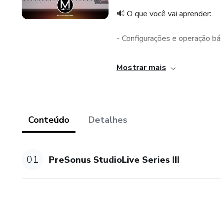
🔊 O que você vai aprender:
- Configurações e operação bá
- Uso dos recursos de mixagem
Mostrar mais
- Como otimizar seu som em d
- Integração com softwares c
Conteúdo
Detalhes
- Técnicas práticas para mixag
01
PreSonus StudioLive Series III
👨‍🏫 Por que aprender com 
- Conteúdo desenvolvido por p
- Aulas passo a passo com de