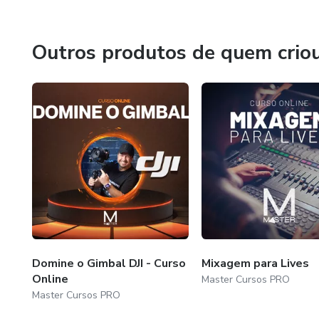
- Satisfação Garantida, nós comprometemos com a excelê
Viva a Experiência Master!
Outros produtos de quem crio
Descubra uma nova profissão, capacite-se com os melhore
você e ajudar no seu crescimento. Será um imenso prazer
Escolha ser Master. Escolha ser referência. Seja Master
Domine o Gimbal DJI - Curso
Mixagem para Lives
Online
Master Cursos PRO
Master Cursos PRO