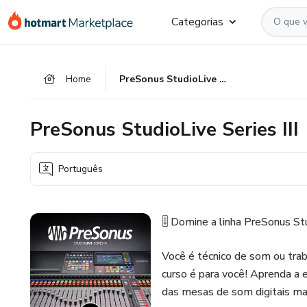
Ir
Ir
Ir
Categorias
para
para
para
o
o
o
conteúdo
pagamento
rodapé
Home
PreSonus StudioLive Series III
principal
PreSonus StudioLive Series III
Português
🎚️ Domine a linha PreSonus Stu
Você é técnico de som ou trab
curso é para você! Aprenda a 
das mesas de som digitais ma