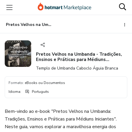
Ir
Ir
Ir
para
para
para
o
o
o
conteúdo
pagamento
rodapé
Pretos Velhos na Umbanda - Tradições, Ensinos e Práticas para Médiuns Iniciantes
principal
Pretos Velhos na Umbanda - Tradições,
Ensinos e Práticas para Médiuns
Iniciantes
Templo de Umbanda Caboclo Águia Branca
Formato
:
eBooks ou Documentos
Idioma
:
Português
Bem-vindo ao e-book "Pretos Velhos na Umbanda:
Tradições, Ensinos e Práticas para Médiuns Iniciantes".
Neste guia, vamos explorar a maravilhosa energia dos