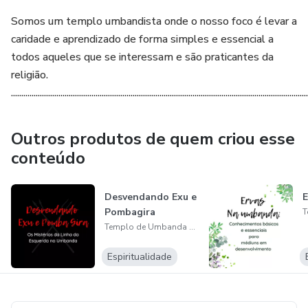
Somos um templo umbandista onde o nosso foco é levar a
caridade e aprendizado de forma simples e essencial a
todos aqueles que se interessam e são praticantes da
religião.
................................................................................................................................................
Outros produtos de quem criou esse
conteúdo
Desvendando Exu e
E
Pombagira
Templo de Umbanda Caboclo Águia Branca
Espiritualidade