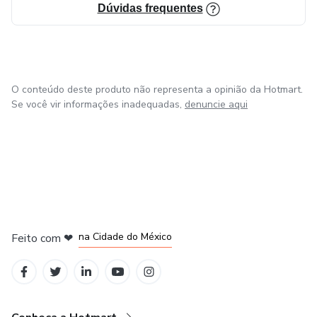
Dúvidas frequentes
O conteúdo deste produto não representa a opinião da Hotmart.
Se você vir informações inadequadas,
denuncie aqui
em Bogotá
em Amsterdam
em Madrid
na Cidade do México
Feito com
❤
em Belo Horizonte