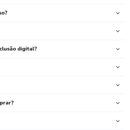
so?
clusão digital?
mprar?