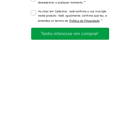
*
descadastrar a qualquer momento.
Ao clicar em Cadastrar, você confirma a sua inscrição
neste produto. Você, igualmente, confirma que leu, e
*
entendeu os termos da
Política de Privacidade
Tenho interesse em comprar!