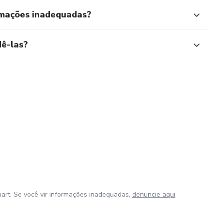
rmações inadequadas?
ê-las?
art. Se você vir informações inadequadas,
denuncie aqui