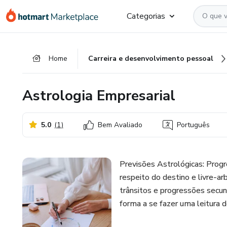
Ir
Ir
Ir
Categorias
para
para
para
o
o
o
conteúdo
pagamento
rodapé
Home
Carreira e desenvolvimento pessoal
principal
Astrologia Empresarial
5.0
(
1
)
Bem Avaliado
Português
Previsões Astrológicas: Progr
respeito do destino e livre-arb
trânsitos e progressões secun
forma a se fazer uma leitura d