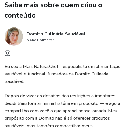
Saiba mais sobre quem criou o
sabor
conteúdo
✅ Inspiração para comer de forma mais consciente e
prazerosa
Domito Culinária Saudável
✅ Bônus exclusivo
6 Ano Hotmarter
A cada prato, um convite para florescer de dentro para fora.
🌼
Eu sou a Mari, NaturalChef - especialista em alimentação
saudável e funcional, fundadora da Domito Culinária
Transforme sua alimentação em um ritual de leveza,
Saudável.
energia e autocuidado.
Depois de viver os desafios das restrições alimentares,
👉 Garanta já o seu e-book Primavera Saudável e comece
decidi transformar minha história em propósito — e agora
hoje mesmo a viver a estação mais leve do ano no seu
compartilho com você o que aprendi nessa jornada. Meu
prato.
propósito com a Domito não é só oferecer produtos
saudáveis, mas também compartilhar meus