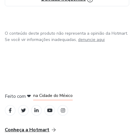
O conteúdo deste produto não representa a opinião da Hotmart.
Se você vir informações inadequadas,
denuncie aqui
em Bogotá
em Amsterdam
em Madrid
na Cidade do México
Feito com
❤
em Belo Horizonte
Conheça a Hotmart