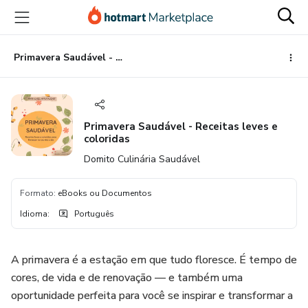
Ir
Ir
Ir
para
para
para
o
o
o
conteúdo
pagamento
rodapé
Primavera Saudável - Receitas leves e coloridas
principal
Primavera Saudável - Receitas leves e
coloridas
Domito Culinária Saudável
Formato
:
eBooks ou Documentos
Idioma
:
Português
A primavera é a estação em que tudo floresce. É tempo de
cores, de vida e de renovação — e também uma
oportunidade perfeita para você se inspirar e transformar a